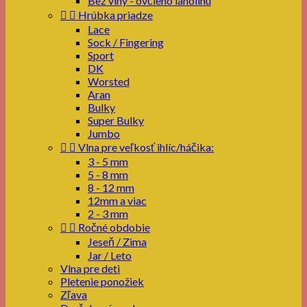
Bez vlny - ovčieho lanolínu


Hrúbka priadze
Lace
Sock / Fingering
Sport
DK
Worsted
Aran
Bulky
Super Bulky
Jumbo


Vlna pre veľkosť ihlíc/háčika:
3 - 5 mm
5 - 8 mm
8 - 12 mm
12mm a viac
2 - 3 mm


Ročné obdobie
Jeseň / Zima
Jar / Leto
Vlna pre deti
Pletenie ponožiek
Zľava