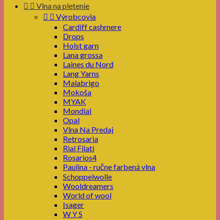


Vlna na pletenie


Výrobcovia
Cardiff cashmere
Drops
Holst garn
Lana grossa
Laines du Nord
Lang Yarns
Malabrigo
Mokoša
MYAK
Mondial
Opal
Vlna Na Predaj
Retrosaria
Rial Filati
Rosarios4
Paulina - ručne farbená vlna
Schoppelwolle
Wooldreamers
World of wool
Isager
W Y S