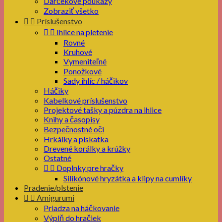
Darčekové poukazy
Zobraziť všetko


Príslušenstvo


Ihlice na pletenie
Rovné
Kruhové
Vymeniteľné
Ponožkové
Sady ihlíc / háčikov
Háčiky
Kabelkové príslušenstvo
Projektové tašky a púzdra na ihlice
Knihy a časopisy
Bezpečnostné oči
Hrkálky a pískatka
Drevené korálky a krúžky
Ostatné


Doplnky pre hračky
Silikónové hryzátka a klipy na cumlíky
Pradenie/plstenie


Amigurumi
Priadza na háčkovanie
Výplň do hračiek