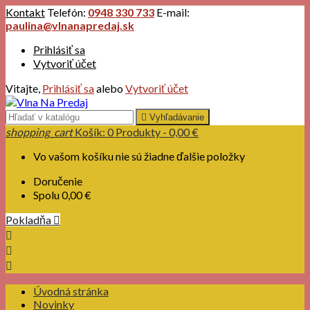
Kontakt
Telefón:
0948 330 733
E-mail:
paulina@vlnanapredaj.sk
Prihlásiť sa
Vytvoriť účet
Vitajte,
Prihlásiť sa
alebo
Vytvoriť účet

Vyhľadávanie
shopping_cart
Košík:
0
Produkty - 0,00 €
Vo vašom košíku nie sú žiadne ďalšie položky
Doručenie
Spolu
0,00 €
Pokladňa




Úvodná stránka
Novinky