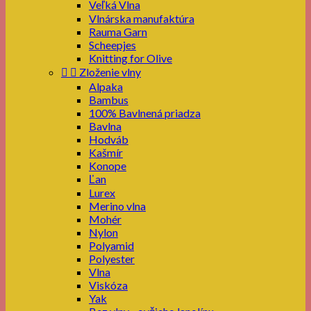
Veľká Vlna
Vlnárska manufaktúra
Rauma Garn
Scheepjes
Knitting for Olive


Zloženie vlny
Alpaka
Bambus
100% Bavlnená priadza
Bavlna
Hodváb
Kašmír
Konope
Ľan
Lurex
Merino vlna
Mohér
Nylon
Polyamid
Polyester
Vlna
Viskóza
Yak