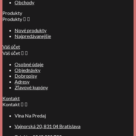
Obchody
Produkty
Produkty


Nové produkty
Najpredávanejšie
Váš účet
Váš účet


Osobné údaje
Objednávky
Dobropisy
Adresy
Zľavové kupóny
Kontakt
Kontakt


Vlna Na Predaj
Vajnorská 20, 831 04 Bratislava