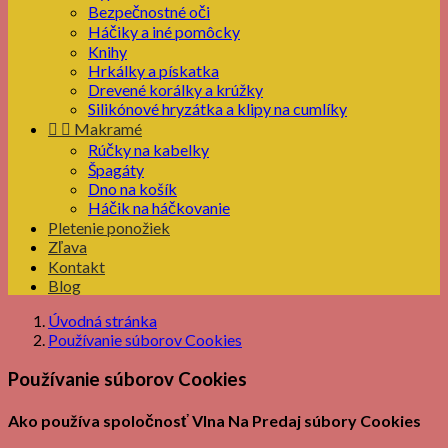
Bezpečnostné oči
Háčiky a iné pomôcky
Knihy
Hrkálky a pískatka
Drevené korálky a krúžky
Silikónové hryzátka a klipy na cumlíky


Makramé
Rúčky na kabelky
Špagáty
Dno na košík
Háčik na háčkovanie
Pletenie ponožiek
Zľava
Kontakt
Blog
Úvodná stránka
Používanie súborov Cookies
Používanie súborov Cookies
Ako používa spoločnosť Vlna Na Predaj súbory Cookies