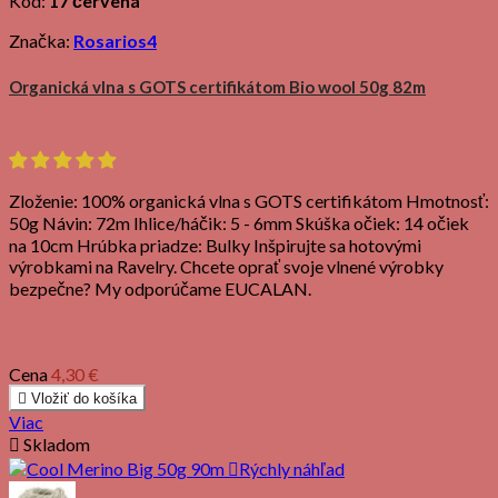
Kód:
17 červená
Značka:
Rosarios4
Organická vlna s GOTS certifikátom Bio wool 50g 82m
Zloženie: 100% organická vlna s GOTS certifikátom Hmotnosť:
50g Návin: 72m Ihlice/háčik: 5 - 6mm Skúška očiek: 14 očiek
na 10cm Hrúbka priadze: Bulky Inšpirujte sa hotovými
výrobkami na Ravelry. Chcete oprať svoje vlnené výrobky
bezpečne? My odporúčame EUCALAN.
Cena
4,30 €

Vložiť do košíka
Viac

Skladom

Rýchly náhľad