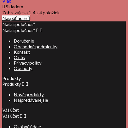
Viac

Skladom
Zobrazuje sa 1-4 z 4 položiek
Naspäť hore

Naša spoločnosť
Naša spoločnosť


Doručenie
Obchodné podmienky
Kontakt
O nás
Privacy policy
Obchody
Produkty
Produkty


Nové produkty
Najpredávanejšie
Váš účet
Váš účet


Osobné údaje