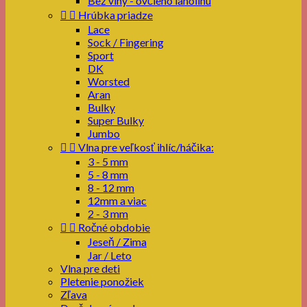
Bez vlny - ovčieho lanolínu


Hrúbka priadze
Lace
Sock / Fingering
Sport
DK
Worsted
Aran
Bulky
Super Bulky
Jumbo


Vlna pre veľkosť ihlíc/háčika:
3 - 5 mm
5 - 8 mm
8 - 12 mm
12mm a viac
2 - 3 mm


Ročné obdobie
Jeseň / Zima
Jar / Leto
Vlna pre deti
Pletenie ponožiek
Zľava