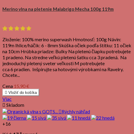
Merino vlna na pletenie Malabrigo Mecha 100g 119m
Zloženie: 100% merino superwash Hmotnosť: 100g Návin:
119m Ihlice/háčik: 6 - 8mm Skúška očiek podľa štítku: 11 očiek
na 10cm Hrúbka priadze: Bulky Na pletenú čiapku potrebujete
1 pradeno. Na stredne veľkú pletenú šatku cca 3 pradená. Na
jednoduchý pletený sveter veľkosti M potrebujete
cca 6 pradien. Inšpirujte sa hotovými výrobkami na Ravelry.
Chcete...
Cena
15,90 €

Vložiť do košíka
Viac

Skladom

Rýchly náhľad
+16