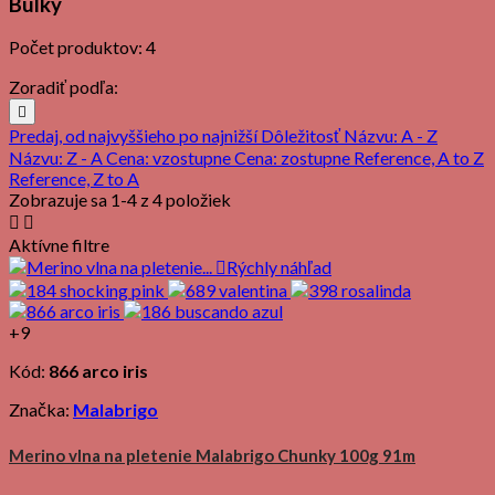
Bulky
Počet produktov: 4
Zoradiť podľa:

Predaj, od najvyššieho po najnižší
Dôležitosť
Názvu: A - Z
Názvu: Z - A
Cena: vzostupne
Cena: zostupne
Reference, A to Z
Reference, Z to A
Zobrazuje sa 1-4 z 4 položiek


Aktívne filtre

Rýchly náhľad
+9
Kód:
866 arco iris
Značka:
Malabrigo
Merino vlna na pletenie Malabrigo Chunky 100g 91m