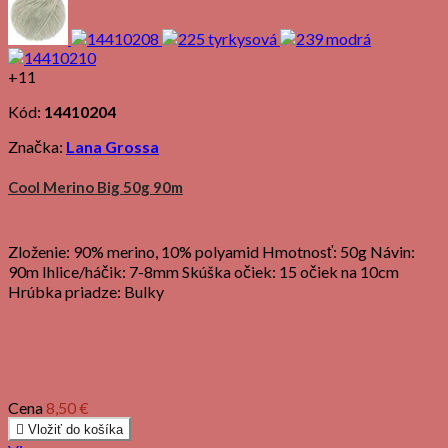
+11
Kód:
14410204
Značka:
Lana Grossa
Cool Merino Big 50g 90m
Zloženie: 90% merino, 10% polyamid Hmotnosť: 50g Návin:
90m Ihlice/háčik: 7-8mm Skúška očiek: 15 očiek na 10cm
Hrúbka priadze: Bulky
Cena
8,50 €

Vložiť do košíka