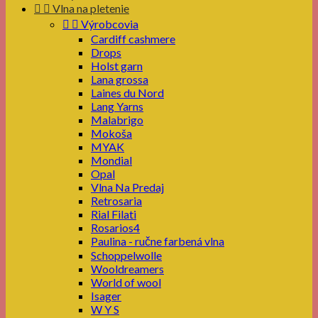


Vlna na pletenie


Výrobcovia
Cardiff cashmere
Drops
Holst garn
Lana grossa
Laines du Nord
Lang Yarns
Malabrigo
Mokoša
MYAK
Mondial
Opal
Vlna Na Predaj
Retrosaria
Rial Filati
Rosarios4
Paulina - ručne farbená vlna
Schoppelwolle
Wooldreamers
World of wool
Isager
W Y S