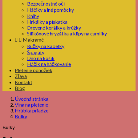
Bezpečnostné oči
Háčiky a iné pomôcky
Knihy
Hrkálky a pískatka
Drevené korálky a krúžky
Silikónové hryzátka a klipy na cumlíky


Makramé
Rúčky na kabelky
Špagáty
Dno na košík
Háčik na háčkovanie
Pletenie ponožiek
Zľava
Kontakt
Blog
Úvodná stránka
Vlna na pletenie
Hrúbka priadze
Bulky
Bulky