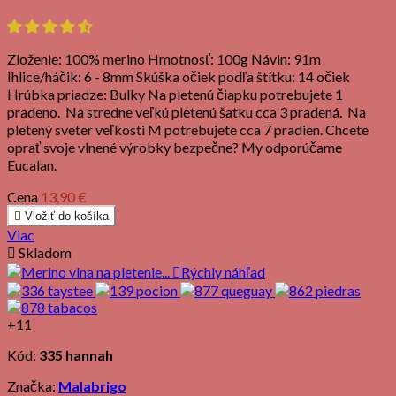
Zloženie: 100% merino Hmotnosť: 100g Návin: 91m
Ihlice/háčik: 6 - 8mm Skúška očiek podľa štítku: 14 očiek
Hrúbka priadze: Bulky Na pletenú čiapku potrebujete 1
pradeno. Na stredne veľkú pletenú šatku cca 3 pradená. Na
pletený sveter veľkosti M potrebujete cca 7 pradien. Chcete
oprať svoje vlnené výrobky bezpečne? My odporúčame
Eucalan.
Cena
13,90 €

Vložiť do košíka
Viac

Skladom

Rýchly náhľad
+11
Kód:
335 hannah
Značka:
Malabrigo