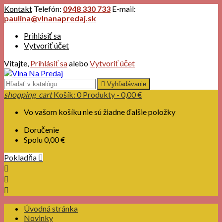
Kontakt
Telefón:
0948 330 733
E-mail:
paulina@vlnanapredaj.sk
Prihlásiť sa
Vytvoriť účet
Vitajte,
Prihlásiť sa
alebo
Vytvoriť účet

Vyhľadávanie
shopping_cart
Košík:
0
Produkty - 0,00 €
Vo vašom košíku nie sú žiadne ďalšie položky
Doručenie
Spolu
0,00 €
Pokladňa




Úvodná stránka
Novinky