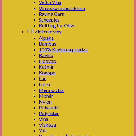
Veľká Vlna
Vlnárska manufaktúra
Rauma Garn
Scheepjes
Knitting for Olive


Zloženie vlny
Alpaka
Bambus
100% Bavlnená priadza
Bavlna
Hodváb
Kašmír
Konope
Ľan
Lurex
Merino vlna
Mohér
Nylon
Polyamid
Polyester
Vlna
Viskóza
Yak