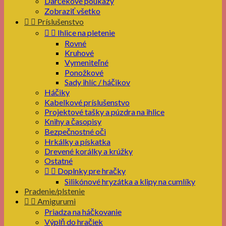
Darčekové poukazy
Zobraziť všetko


Príslušenstvo


Ihlice na pletenie
Rovné
Kruhové
Vymeniteľné
Ponožkové
Sady ihlíc / háčikov
Háčiky
Kabelkové príslušenstvo
Projektové tašky a púzdra na ihlice
Knihy a časopisy
Bezpečnostné oči
Hrkálky a pískatka
Drevené korálky a krúžky
Ostatné


Doplnky pre hračky
Silikónové hryzátka a klipy na cumlíky
Pradenie/plstenie


Amigurumi
Priadza na háčkovanie
Výplň do hračiek