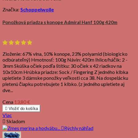
Značka:
Schoppelwolle
Ponožková priadza s konope Admiral Hanf 100g 420m
Zloženie: 67% vlna, 10% konope, 23% polyamid (biologicko
odbúrateľný) Hmotnosť: 100g Návin: 420m Ihlice/háčik: 2 -
3mm Skúška očiek podľa štítku: 30 očiek x 42 riadkov na
10x10cm Hrúbka priadze: Sock / Fingering Z jedného klbka
upletiete 3 dámske ponožky veľkosti cca 38. Na dospelácku
pletenú čiapku potrebujete 1 klbko. (z jedného upletiete aj
dve...
Cena
13,80 €

Vložiť do košíka
Viac

Skladom

Rýchly náhľad