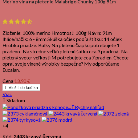
Merino vlna na pletenie Malabrigo Chunky 100g 91m
Zloženie: 100% merino Hmotnosť: 100g Návin: 91m
Ihlice/háčik: 6 - 8mm Skúška očiek podľa štítku: 14 očiek
Hrúbka priadze: Bulky Na pletenú čiapku potrebujete 1
pradeno. Na stredne veľkú pletenú šatku cca 3 pradená. Na
pletený sveter veľkosti M potrebujete cca 7 pradien. Chcete
oprať svoje vlnené výrobky bezpečne? My odporúčame
Eucalan.
Cena
13,90 €

Vložiť do košíka
Viac

Skladom

Rýchly náhľad
+4
Kód:
2443 krvavá červená