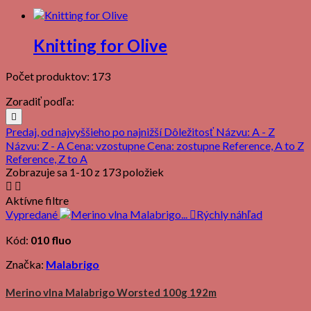
Knitting for Olive
Počet produktov: 173
Zoradiť podľa:

Predaj, od najvyššieho po najnižší
Dôležitosť
Názvu: A - Z
Názvu: Z - A
Cena: vzostupne
Cena: zostupne
Reference, A to Z
Reference, Z to A
Zobrazuje sa 1-10 z 173 položiek


Aktívne filtre
Vypredané

Rýchly náhľad
Kód:
010 fluo
Značka:
Malabrigo
Merino vlna Malabrigo Worsted 100g 192m