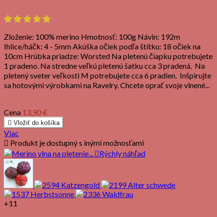
Zloženie: 100% merino Hmotnosť: 100g Návin: 192m
Ihlice/háčk: 4 - 5mm Akúška očiek podľa štítku: 18 očiek na
10cm Hrúbka priadze: Worsted Na pletenú čiapku potrebujete
1 pradeno. Na stredne veľkú pletenú šatku cca 3 pradená. Na
pletený sveter veľkosti M potrebujete cca 6 pradien. Inšpirujte
sa hotovými výrobkami na Ravelry. Chcete oprať svoje vlnené...
Cena
13,90 €

Vložiť do košíka
Viac

Produkt je dostupný s inými možnosťami

Rýchly náhľad
+11