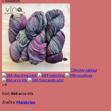

Skladom

Rýchly náhľad
+9
Kód:
866 arco iris
Značka:
Malabrigo