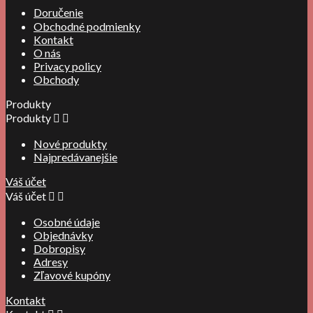
Doručenie
Obchodné podmienky
Kontakt
O nás
Privacy policy
Obchody
Produkty
Produkty


Nové produkty
Najpredávanejšie
Váš účet
Váš účet


Osobné údaje
Objednávky
Dobropisy
Adresy
Zľavové kupóny
Kontakt