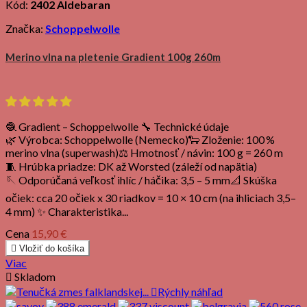
Kód:
2402 Aldebaran
Značka:
Schoppelwolle
Merino vlna na pletenie Gradient 100g 260m
🧶 Gradient – Schoppelwolle 🔧 Technické údaje
🌿 Výrobca: Schoppelwolle (Nemecko)🐑 Zloženie: 100 %
merino vlna (superwash)⚖️ Hmotnosť / návin: 100 g = 260 m
🧵 Hrúbka priadze: DK až Worsted (záleží od napätia)
🪡 Odporúčaná veľkosť ihlíc / háčika: 3,5 – 5 mm📐 Skúška
očiek: cca 20 očiek x 30 riadkov = 10 × 10 cm (na ihliciach 3,5–
4 mm) ✨ Charakteristika...
Cena
15,90 €

Vložiť do košíka
Viac

Skladom

Rýchly náhľad