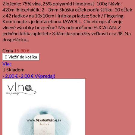
Zloženie: 75% vlna, 25% polyamid Hmotnosť: 100g Návin:
420m Ihlice/háčik: 2 - 3mm Skúška očiek podľa štítku: 30 očiek
x 42 riadkov na 10x10cm Hrúbka priadze: Sock / Fingering
Kombinujte s jednofarebnou JAWOLL. Chcete oprať svoje
vlnené výrobky bezpečne? My odporúčame EUCALAN. Z
jedného klbka upletiete 3 dámske ponožky veľkosti cca 38. Na
dospelácku...
Cena
15,90 €

Vložiť do košíka
Viac

Skladom
- 2,00 €
-2,00 €
Výpredaj!