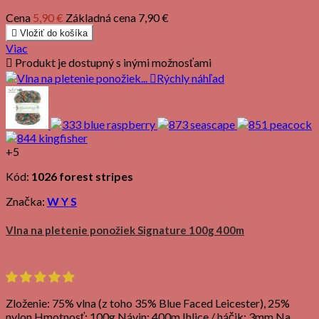
Cena
5,90 €
Základná cena
7,90 €

Vložiť do košíka
Viac

Produkt je dostupný s inými možnosťami

Rýchly náhľad
+5
Kód:
1026 forest stripes
Značka:
W Y S
Vlna na pletenie ponožiek Signature 100g 400m
Zloženie: 75% vlna (z toho 35% Blue Faced Leicester), 25%
nylon Hmotnosť: 100g Návin: 400m Ihlice / háčik: 3mm Na