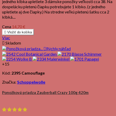
jedného klbka upletiete 3 dámske ponožky veľkosti cca 38. Na
dospelácku pletenú čiapku potrebujete 1 klbko. (z jedného
upletiete aj dve čiapky.) Na stredne veľkú pletenú šatku cca 2
klbká....
Cena
14,70 €

Vložiť do košíka
Viac

Skladom

Rýchly náhľad
+15
Kód:
2395 Camouflage
Značka:
Schoppelwolle
Ponožková priadza Zauberball Crazy 100g 420m