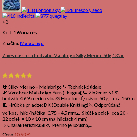
+3
Kód:
196 mares
Značka:
Malabrigo
Zmes merina a hodvábu Malabrigo Silky Merino 50g 132m
🧶 Silky Merino – Malabrigo🔧 Technické údaje
🌿 Výrobca: Malabrigo Yarn (Uruguaj)🐑 Zloženie: 51 %
hodváb, 49 % merino vlna⚖️ Hmotnosť / návin: 50 g = cca 150 m
🧵 Hrúbka priadze: DK (Double Knitting)🪡 Odporúčaná
veľkosť ihlíc / háčika: 3,75 – 4,5 mm📐 Skúška očiek: cca 20 –
22 očiek = 10 × 10 cm (na ihliciach 4 mm)
✨ CharakteristikaSilky Merino je luxusná,...
Cena
10,50 €