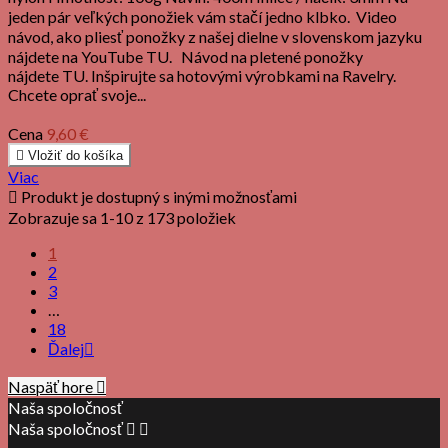
jeden pár veľkých ponožiek vám stačí jedno klbko. Video
návod, ako pliesť ponožky z našej dielne v slovenskom jazyku
nájdete na YouTube TU. Návod na pletené ponožky
nájdete TU. Inšpirujte sa hotovými výrobkami na Ravelry.
Chcete oprať svoje...
Cena
9,60 €

Vložiť do košíka
Viac

Produkt je dostupný s inými možnosťami
Zobrazuje sa 1-10 z 173 položiek
1
2
3
…
18
Ďalej

Naspäť hore

Naša spoločnosť
Naša spoločnosť

