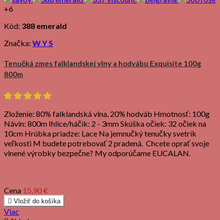
+6
Kód:
388 emerald
Značka:
W Y S
Tenučká zmes falklandskej vlny a hodvábu Exquisite 100g
800m
Zloženie: 80% falklandská vlna, 20% hodváb Hmotnosť: 100g
Návin: 800m Ihlice/háčik: 2 - 3mm Skúška očiek: 32 očiek na
10cm Hrúbka priadze: Lace Na jemnučký tenučky svetrík
veľkosti M budete potrebovať 2 pradená. Chcete oprať svoje
vlnené výrobky bezpečne? My odporúčame EUCALAN.
Cena
15,90 €

Vložiť do košíka
Viac