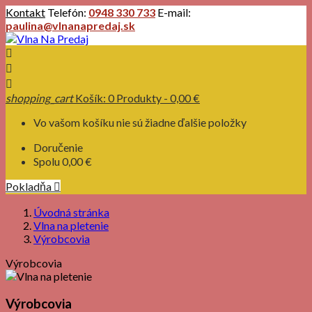
Kontakt
Telefón:
0948 330 733
E-mail:
paulina@vlnanapredaj.sk



shopping_cart
Košík:
0
Produkty - 0,00 €
Vo vašom košíku nie sú žiadne ďalšie položky
Doručenie
Spolu
0,00 €
Pokladňa

Úvodná stránka
Vlna na pletenie
Výrobcovia
Výrobcovia
Výrobcovia