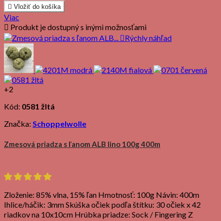

Vložiť do košíka
Viac

Produkt je dostupný s inými možnosťami

Rýchly náhľad
+2
Kód:
0581 žltá
Značka:
Schoppelwolle
Zmesová priadza s ľanom ALB lino 100g 400m
Zloženie: 85% vlna, 15% ľan Hmotnosť: 100g Návin: 400m
Ihlice/háčik: 3mm Skúška očiek podľa štítku: 30 očiek x 42
riadkov na 10x10cm Hrúbka priadze: Sock / Fingering Z