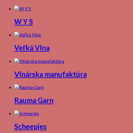
W Y S
Veľká Vlna
Vlnárska manufaktúra
Rauma Garn
Scheepjes