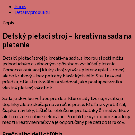
Popis
Detaily produktu
Popis
Detský pletací stroj – kreatívna sada na
pletenie
Detský pletací stroj je kreatívna sada, s ktorou si deti môžu
jednoduchým a zábavným spôsobom vyskúšať pletenie.
Pomocou otáčacej kľuky stroj vytvára pletený úplet – rovný
alebo kruhový – bez potreby klasických ihlíc. Stačí naviesť
priadzu, otáčať rukoväťou a sledovať, ako postupne vzniká
vlastný pletený výrobok.
Sada je skvelou voľbou pre deti, ktoré rady tvoria, vyrábajú
doplnky alebo skúšajú nové ručné práce. Môžu si vyrobiť šál,
čiapku, návleky, taštičku, oblečenie pre bábiky či medvedíkov
alebo rôzne drobné dekorácie. Produkt je výrobcom zaradený
medzi kreatívne hračky a je odporúčaný pre deti od 8 rokov.
Prečo si ho deti obľúbia