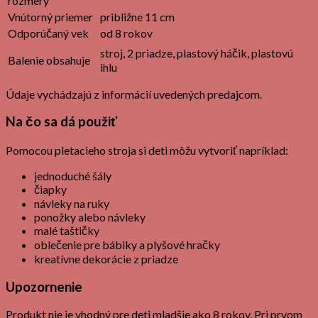
rozmery
Vnútorný priemer
približne 11 cm
Odporúčaný vek
od 8 rokov
stroj, 2 priadze, plastový háčik, plastovú
Balenie obsahuje
ihlu
Údaje vychádzajú z informácií uvedených predajcom.
Na čo sa dá použiť
Pomocou pletacieho stroja si deti môžu vytvoriť napríklad:
jednoduché šály
čiapky
návleky na ruky
ponožky alebo návleky
malé taštičky
oblečenie pre bábiky a plyšové hračky
kreatívne dekorácie z priadze
Upozornenie
Produkt nie je vhodný pre deti mladšie ako 8 rokov. Pri prvom