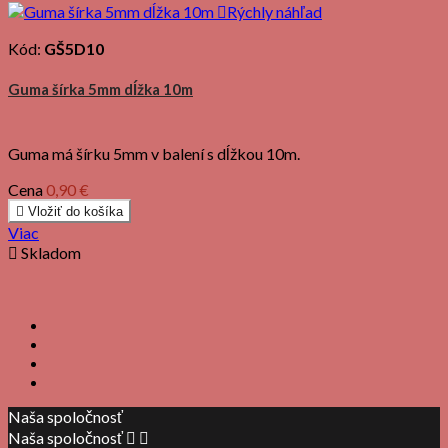

Rýchly náhľad
Kód:
GŠ5D10
Guma šírka 5mm dĺžka 10m
Guma má šírku 5mm v balení s dĺžkou 10m.
Cena
0,90 €

Vložiť do košíka
Viac

Skladom
Naša spoločnosť
Naša spoločnosť

