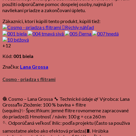
použití odporúčame pomoc dospelej osoby, najmä pri
navliekaní priadze a zakončovaní úpletu.
Zákazníci, ktorí kúpili tento produkt, kúpili tiež:

Rýchly náhľad
+12
Kód:
001 biela
Značka:
Lana Grossa
Cosmo - priadza s flitrami
🧶 Cosmo – Lana Grossa 🔧 Technické údaje 🌿 Výrobca: Lana
Grossa🐑 Zloženie: 100 % bavlna + flitre
(sequins)✨ Špecifikum: jemné flitre rovnomerne zapracované
do priadze⚖️ Hmotnosť / návin: 100 g = cca 260 m
🪡 Odporúčaná veľkosť ihlíc: podľa projektu (často sa používa
samostatne alebo ako efektová priadza)🧵 Hrúbka