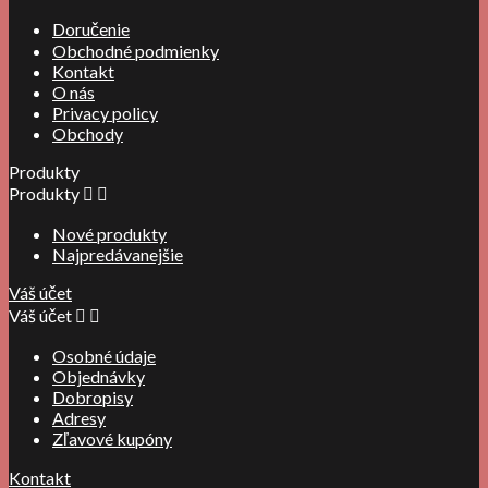
Doručenie
Obchodné podmienky
Kontakt
O nás
Privacy policy
Obchody
Produkty
Produkty


Nové produkty
Najpredávanejšie
Váš účet
Váš účet


Osobné údaje
Objednávky
Dobropisy
Adresy
Zľavové kupóny
Kontakt