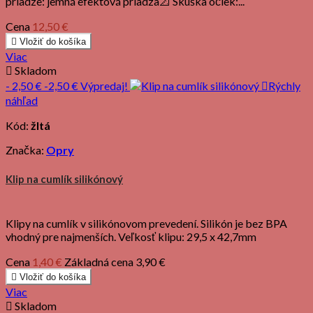
priadze: jemná efektová priadza📐 Skúška očiek:...
Cena
12,50 €

Vložiť do košíka
Viac

Skladom
- 2,50 €
-2,50 €
Výpredaj!

Rýchly
náhľad
Kód:
žltá
Značka:
Opry
Klip na cumlík silikónový
Klipy na cumlík v silikónovom prevedení. Silikón je bez BPA
vhodný pre najmenších. Veľkosť klipu: 29,5 x 42,7mm
Cena
1,40 €
Základná cena
3,90 €

Vložiť do košíka
Viac

Skladom