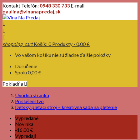
Kontakt
Telefón:
0948 330 733
E-mail:
paulina@vlnanapredaj.sk



shopping_cart
Košík:
0
Produkty - 0,00 €
Vo vašom košíku nie sú žiadne ďalšie položky
Doručenie
Spolu
0,00 €
Pokladňa

Úvodná stránka
Príslušenstvo
Detský pletací stroj – kreatívna sada na pletenie
Vypredané
Novinka
-16,00 €
Výpredaj!