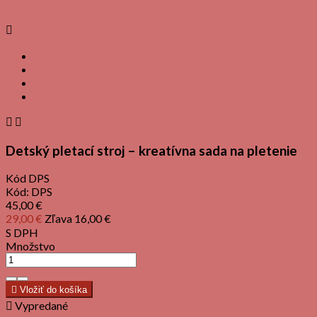



Detský pletací stroj – kreatívna sada na pletenie
Kód
DPS
Kód:
DPS
45,00 €
29,00 €
Zľava 16,00 €
S DPH
Množstvo

Vložiť do košíka

Vypredané