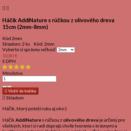


Háčik AddiNature s rúčkou z olivového dreva
15cm (2mm-8mm)
Kód
2mm
Skladom:
2 ks
Kód:
2mm
Vyberte si správnu veľkosť
10,80 €
S DPH
Množstvo

Vložiť do košíka

Skladom
Háčik, ktorý poteší ruku aj oko:)
Háčik
AddiNature
s rúčkou z
olivového dreva
je určený pre
všetkých, ktorí si radi doprajú chvíle tvorenia s krásnymi a