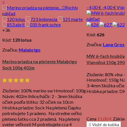
<
- 4,00 €
-4,00 €
Výpr

Rýchly
náhľad
náhľad
+36
Kód:
626
Kód:
120 lotus
Značka:
Lana Gross
Značka:
Malabrigo
MW 6-fach hrubšia 
Merino priadza na pletenie Malabrigo
Vianočná 150g 390
Sock 100g 402m
Zloženie: 80% vlna -
Hmotnosť: 150g Návi
3-4mm Skúška očiek:
Zloženie: 100% merino sw Hmotnosť: 100g
Hrúbka priadze: DK
Návin: 402m Ihlice/háčk: 2 - 3mm Skúška
očiek podľa štítku: 32 očiek na 10cm
Hrúbka priadze: Sock Na pletenú čiapku
potrebujete 1 pradeno. Na stredne veľkú
Cena
11,00 €
Základ
pletenú šatku cca 2 pradená. Na pletený
sveter veľkosti M potrebujete cca 4

Vložiť do košíka