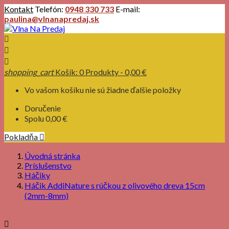
Kontakt
Telefón:
0948 330 733
E-mail:
paulina@vlnanapredaj.sk



shopping_cart
Košík:
0
Produkty - 0,00 €
Vo vašom košíku nie sú žiadne ďalšie položky
Doručenie
Spolu
0,00 €
Pokladňa

Úvodná stránka
Príslušenstvo
Háčiky
Háčik AddiNature s rúčkou z olivového dreva 15cm
(2mm-8mm)
