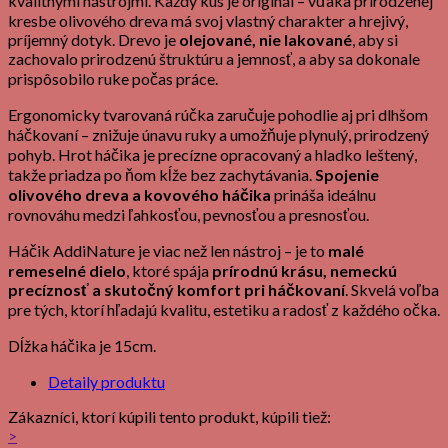
kvalitnými nástrojmi. Každý kus je originál – vďaka prirodzenej
kresbe olivového dreva má svoj vlastný charakter a hrejivý,
príjemný dotyk. Drevo je
olejované, nie lakované
, aby si
zachovalo prirodzenú štruktúru a jemnosť, a aby sa dokonale
prispôsobilo ruke počas práce.
Ergonomicky tvarovaná rúčka zaručuje pohodlie aj pri dlhšom
háčkovaní – znižuje únavu ruky a umožňuje plynulý, prirodzený
pohyb. Hrot háčika je precízne opracovaný a hladko leštený,
takže priadza po ňom kĺže bez zachytávania.
Spojenie
olivového dreva a kovového háčika
prináša ideálnu
rovnováhu medzi ľahkosťou, pevnosťou a presnosťou.
Háčik AddiNature je viac než len nástroj – je to
malé
remeselné dielo
, ktoré spája
prírodnú krásu, nemeckú
precíznosť a skutočný komfort pri háčkovaní
. Skvelá voľba
pre tých, ktorí hľadajú kvalitu, estetiku a radosť z každého očka.
Dĺžka háčika je 15cm.
Detaily produktu
Zákazníci, ktorí kúpili tento produkt, kúpili tiež:
>