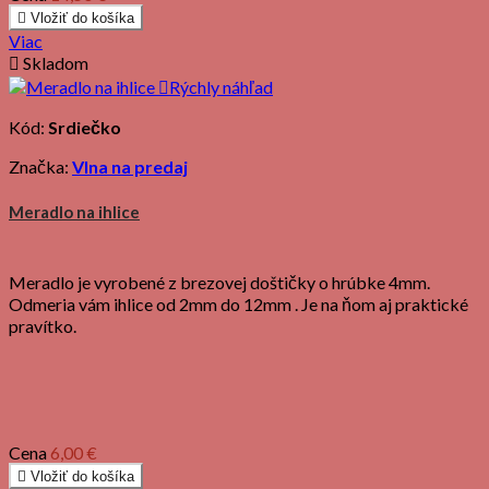

Vložiť do košíka
Viac

Skladom

Rýchly náhľad
Kód:
Srdiečko
Značka:
Vlna na predaj
Meradlo na ihlice
Meradlo je vyrobené z brezovej doštičky o hrúbke 4mm.
Odmeria vám ihlice od 2mm do 12mm . Je na ňom aj praktické
pravítko.
Cena
6,00 €

Vložiť do košíka