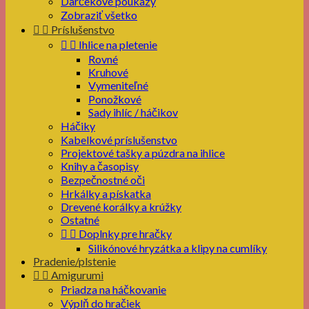
Darčekové poukazy
Zobraziť všetko


Príslušenstvo


Ihlice na pletenie
Rovné
Kruhové
Vymeniteľné
Ponožkové
Sady ihlíc / háčikov
Háčiky
Kabelkové príslušenstvo
Projektové tašky a púzdra na ihlice
Knihy a časopisy
Bezpečnostné oči
Hrkálky a pískatka
Drevené korálky a krúžky
Ostatné


Doplnky pre hračky
Silikónové hryzátka a klipy na cumlíky
Pradenie/plstenie


Amigurumi
Priadza na háčkovanie
Výplň do hračiek