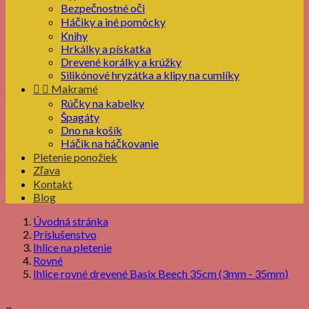
Bezpečnostné oči
Háčiky a iné pomôcky
Knihy
Hrkálky a pískatka
Drevené korálky a krúžky
Silikónové hryzátka a klipy na cumlíky


Makramé
Rúčky na kabelky
Špagáty
Dno na košík
Háčik na háčkovanie
Pletenie ponožiek
Zľava
Kontakt
Blog
Úvodná stránka
Príslušenstvo
Ihlice na pletenie
Rovné
Ihlice rovné drevené Basix Beech 35cm (3mm - 35mm)