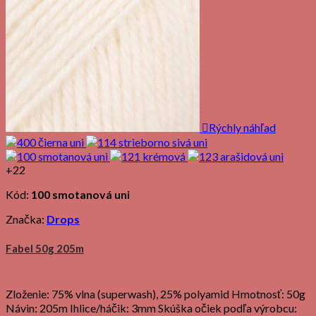

Rýchly náhľad
+22
Kód:
100 smotanová uni
Značka:
Drops
Fabel 50g 205m
Zloženie: 75% vlna (superwash), 25% polyamid Hmotnosť: 50g
Návin: 205m Ihlice/háčik: 3mm Skúška očiek podľa výrobcu: