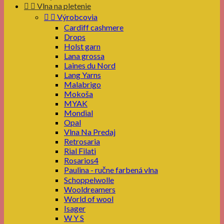


Vlna na pletenie


Výrobcovia
Cardiff cashmere
Drops
Holst garn
Lana grossa
Laines du Nord
Lang Yarns
Malabrigo
Mokoša
MYAK
Mondial
Opal
Vlna Na Predaj
Retrosaria
Rial Filati
Rosarios4
Paulina - ručne farbená vlna
Schoppelwolle
Wooldreamers
World of wool
Isager
W Y S