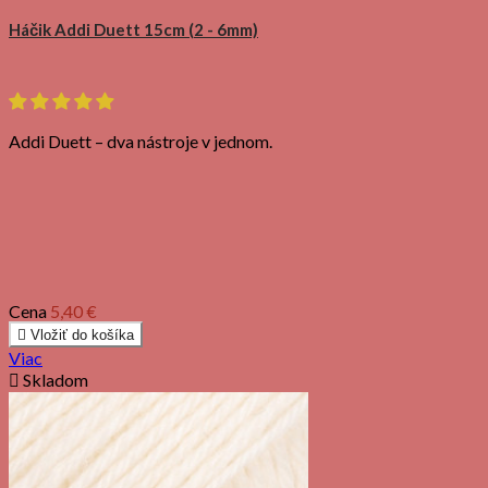
Háčik Addi Duett 15cm (2 - 6mm)
Addi Duett – dva nástroje v jednom.
Cena
5,40 €

Vložiť do košíka
Viac

Skladom