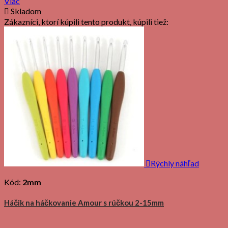
Viac

Skladom
Zákazníci, ktorí kúpili tento produkt, kúpili tiež:

Rýchly náhľad
Kód:
2mm
Háčik na háčkovanie Amour s rúčkou 2-15mm