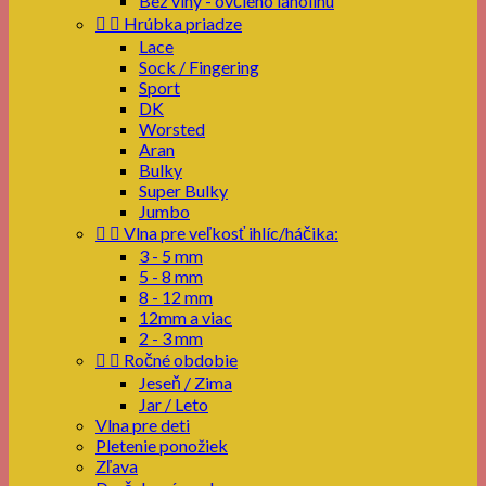
Bez vlny - ovčieho lanolínu


Hrúbka priadze
Lace
Sock / Fingering
Sport
DK
Worsted
Aran
Bulky
Super Bulky
Jumbo


Vlna pre veľkosť ihlíc/háčika:
3 - 5 mm
5 - 8 mm
8 - 12 mm
12mm a viac
2 - 3 mm


Ročné obdobie
Jeseň / Zima
Jar / Leto
Vlna pre deti
Pletenie ponožiek
Zľava