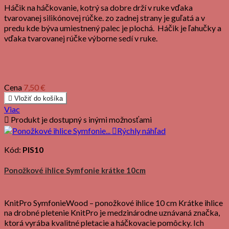
Háčik na háčkovanie, kotrý sa dobre drží v ruke vďaka
tvarovanej silikónovej rúčke. zo zadnej strany je guľatá a v
predu kde býva umiestnený palec je plochá. Háčik je ľahučky a
vďaka tvarovanej rúčke výborne sedí v ruke.
Cena
7,50 €

Vložiť do košíka
Viac

Produkt je dostupný s inými možnosťami

Rýchly náhľad
Kód:
PIS10
Ponožkové ihlice Symfonie krátke 10cm
KnitPro SymfonieWood – ponožkové ihlice 10 cm Krátke ihlice
na drobné pletenie KnitPro je medzinárodne uznávaná značka,
ktorá vyrába kvalitné pletacie a háčkovacie pomôcky. Ich