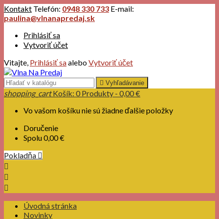
Kontakt
Telefón:
0948 330 733
E-mail:
paulina@vlnanapredaj.sk
Prihlásiť sa
Vytvoriť účet
Vitajte,
Prihlásiť sa
alebo
Vytvoriť účet

Vyhľadávanie
shopping_cart
Košík:
0
Produkty - 0,00 €
Vo vašom košíku nie sú žiadne ďalšie položky
Doručenie
Spolu
0,00 €
Pokladňa




Úvodná stránka
Novinky