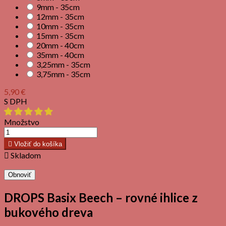
9mm - 35cm
12mm - 35cm
10mm - 35cm
15mm - 35cm
20mm - 40cm
35mm - 40cm
3,25mm - 35cm
3,75mm - 35cm
5,90 €
S DPH
Množstvo

Vložiť do košíka

Skladom
DROPS Basix Beech – rovné ihlice z
bukového dreva