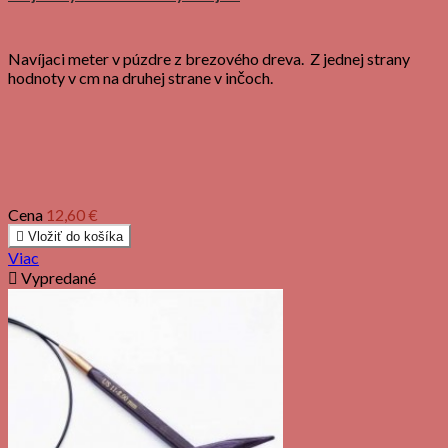
Navíjaci meter v púzdre z brezového dreva. Z jednej strany
hodnoty v cm na druhej strane v inčoch.
Cena
12,60 €

Vložiť do košíka
Viac

Vypredané