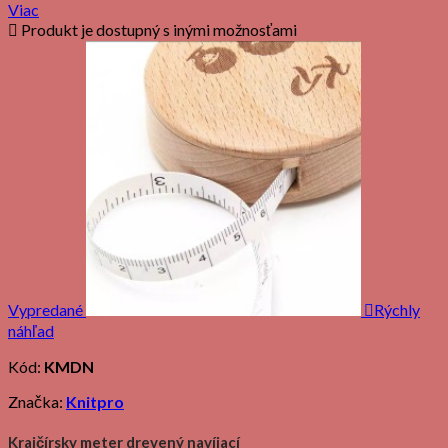
Viac

Produkt je dostupný s inými možnosťami
Vypredané

Rýchly
náhľad
Kód:
KMDN
Značka:
Knitpro
Krajčírsky meter drevený navíjací