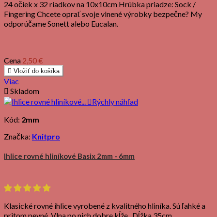
24 očiek x 32 riadkov na 10x10cm Hrúbka priadze: Sock /
Fingering Chcete oprať svoje vlnené výrobky bezpečne? My
odporúčame Sonett alebo Eucalan.
Cena
2,50 €

Vložiť do košíka
Viac

Skladom

Rýchly náhľad
Kód:
2mm
Značka:
Knitpro
Ihlice rovné hliníkové Basix 2mm - 6mm
Klasické rovné ihlice vyrobené z kvalitného hliníka. Sú ľahké a
pritom pevné. Vlna po nich dobre kĺže. Dĺžka 35cm.