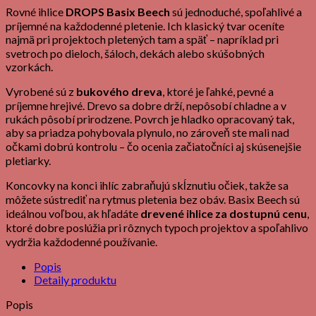
Rovné ihlice
DROPS Basix Beech
sú jednoduché, spoľahlivé a
príjemné na každodenné pletenie. Ich klasický tvar oceníte
najmä pri projektoch pletených tam a späť – napríklad pri
svetroch po dieloch, šáloch, dekách alebo skúšobných
vzorkách.
Vyrobené sú z
bukového dreva
, ktoré je ľahké, pevné a
príjemne hrejivé. Drevo sa dobre drží, nepôsobí chladne a v
rukách pôsobí prirodzene. Povrch je hladko opracovaný tak,
aby sa priadza pohybovala plynulo, no zároveň ste mali nad
očkami dobrú kontrolu – čo ocenia začiatočníci aj skúsenejšie
pletiarky.
Koncovky na konci ihlíc zabraňujú skĺznutiu očiek, takže sa
môžete sústrediť na rytmus pletenia bez obáv. Basix Beech sú
ideálnou voľbou, ak hľadáte
drevené ihlice za dostupnú cenu
,
ktoré dobre poslúžia pri rôznych typoch projektov a spoľahlivo
vydržia každodenné používanie.
Popis
Detaily produktu
Popis