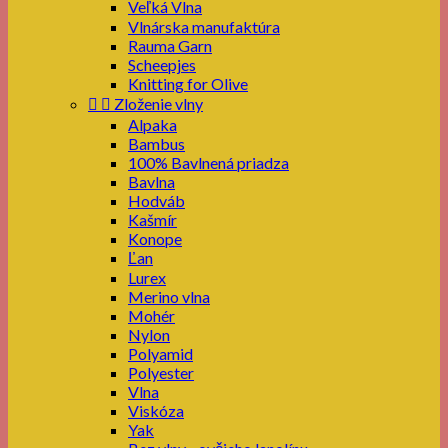
Veľká Vlna
Vlnárska manufaktúra
Rauma Garn
Scheepjes
Knitting for Olive


Zloženie vlny
Alpaka
Bambus
100% Bavlnená priadza
Bavlna
Hodváb
Kašmír
Konope
Ľan
Lurex
Merino vlna
Mohér
Nylon
Polyamid
Polyester
Vlna
Viskóza
Yak