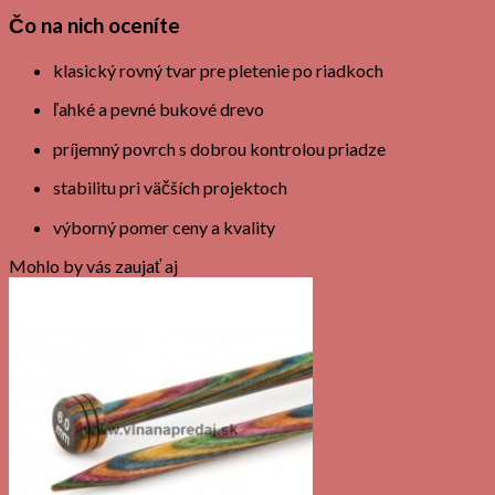
Čo na nich oceníte
klasický rovný tvar pre pletenie po riadkoch
ľahké a pevné bukové drevo
príjemný povrch s dobrou kontrolou priadze
stabilitu pri väčších projektoch
výborný pomer ceny a kvality
Mohlo by vás zaujať aj