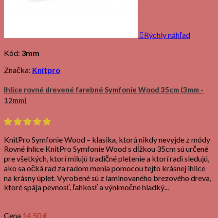

Rýchly náhľad
Kód:
3mm
Značka:
Knitpro
Ihlice rovné drevené farebné Symfonie Wood 35cm (3mm -
12mm)
KnitPro Symfonie Wood – klasika, ktorá nikdy nevyjde z módy
Rovné ihlice KnitPro Symfonie Wood s dĺžkou 35cm sú určené
pre všetkých, ktorí milujú tradičné pletenie a ktorí radi sledujú,
ako sa očká rad za radom menia pomocou tejto krásnej ihlice
na krásny úplet. Vyrobené sú z laminovaného brezového dreva,
ktoré spája pevnosť, ľahkosť a výnimočne hladký...
Cena
14,50 €