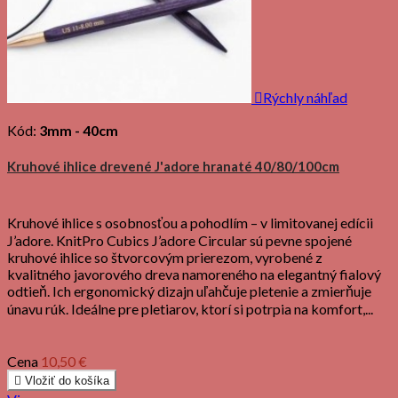

Rýchly náhľad
Kód:
3mm - 40cm
Kruhové ihlice drevené J'adore hranaté 40/80/100cm
Kruhové ihlice s osobnosťou a pohodlím – v limitovanej edícii
J’adore. KnitPro Cubics J’adore Circular sú pevne spojené
kruhové ihlice so štvorcovým prierezom, vyrobené z
kvalitného javorového dreva namoreného na elegantný fialový
odtieň. Ich ergonomický dizajn uľahčuje pletenie a zmierňuje
únavu rúk. Ideálne pre pletiarov, ktorí si potrpia na komfort,...
Cena
10,50 €

Vložiť do košíka