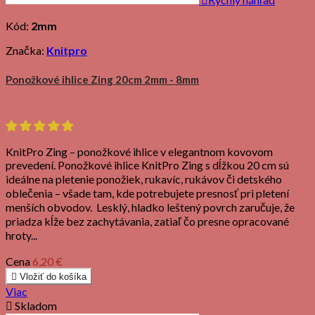
Kód:
2mm
Značka:
Knitpro
Ponožkové ihlice Zing 20cm 2mm - 8mm
KnitPro Zing – ponožkové ihlice v elegantnom kovovom
prevedení. Ponožkové ihlice KnitPro Zing s dĺžkou 20 cm sú
ideálne na pletenie ponožiek, rukavíc, rukávov či detského
oblečenia – všade tam, kde potrebujete presnosť pri pletení
menších obvodov. Lesklý, hladko leštený povrch zaručuje, že
priadza kĺže bez zachytávania, zatiaľ čo presne opracované
hroty...
Cena
6,20 €

Vložiť do košíka
Viac

Skladom