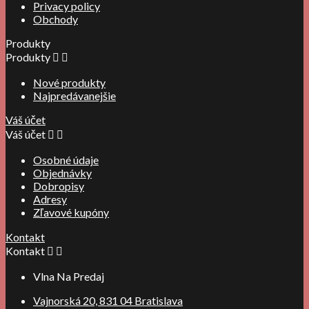
Privacy policy
Obchody
Produkty
Produkty


Nové produkty
Najpredávanejšie
Váš účet
Váš účet


Osobné údaje
Objednávky
Dobropisy
Adresy
Zľavové kupóny
Kontakt
Kontakt


Vlna Na Predaj
Vajnorská 20, 831 04 Bratislava