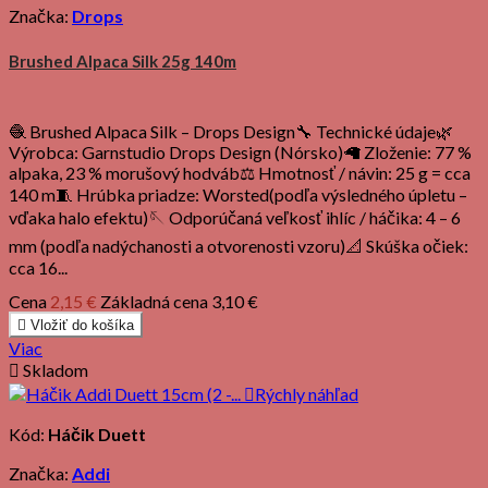
Značka:
Drops
Brushed Alpaca Silk 25g 140m
🧶 Brushed Alpaca Silk – Drops Design🔧 Technické údaje🌿
Výrobca: Garnstudio Drops Design (Nórsko)🦙 Zloženie: 77 %
alpaka, 23 % morušový hodváb⚖️ Hmotnosť / návin: 25 g = cca
140 m🧵 Hrúbka priadze: Worsted(podľa výsledného úpletu –
vďaka halo efektu)🪡 Odporúčaná veľkosť ihlíc / háčika: 4 – 6
mm (podľa nadýchanosti a otvorenosti vzoru)📐 Skúška očiek:
cca 16...
Cena
2,15 €
Základná cena
3,10 €

Vložiť do košíka
Viac

Skladom

Rýchly náhľad
Kód:
Háčik Duett
Značka:
Addi