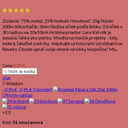
Zloženie: 75% mohér, 25% hodváb Hmotnosť: 25g Návin:
200m Ihlice/háčik: 3mm Skúška očiek podľa štítku: 23 očiek x
30 riadkov na 10x10cm Hrúbka priadze: Lace Kid silk je
luxusná, ľahká ako pierko. Vhodná na menšie projekty - šály,
bolerá, ľahučké svetríky. Inšpirujte sa hotovými výrobkami na
Ravelry. Chcete oprať svoje vlnené výrobky bezpečne? My...
Cena
5,05 €

Vložiť do košíka
Viac

Skladom
- 0,95 €
-0,95 €
Výpredaj!

Rýchly náhľad
+23
Kód:
01 smotanová