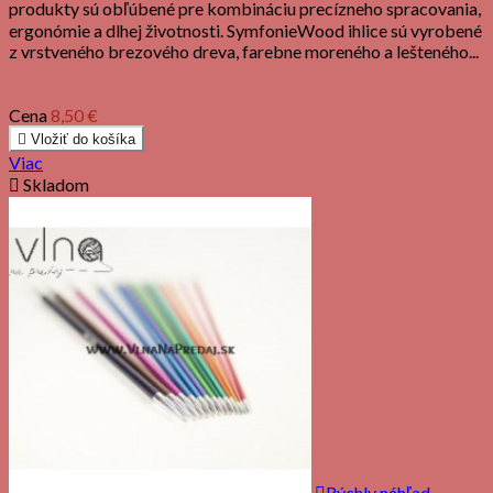
produkty sú obľúbené pre kombináciu precízneho spracovania,
ergonómie a dlhej životnosti. SymfonieWood ihlice sú vyrobené
z vrstveného brezového dreva, farebne moreného a lešteného...
Cena
8,50 €

Vložiť do košíka
Viac

Skladom

Rýchly náhľad