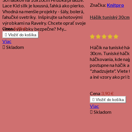
Značka:
Knitpro
Lace Kid silk je luxusná, ľahká ako pierko.
Vhodná na menšie projekty - šály, bolerá,
ľahučké svetríky. Inšpirujte sa hotovými
Háčik tuniský 30cm
výrobkami na Ravelry. Chcete oprať svoje
Cena
5,05 €
vlnené výrobky bezpečne? My...

Vložiť do košíka
Viac

Skladom
Háčik na tuniské háč
30cm. Tuniské háčkov
háčkovania, kde naj
postupne na háčik a 
"zhadzujete". Viete 
a iné vzory ako pri 
Cena
3,90 €

Vložiť do košíka
Viac

Skladom