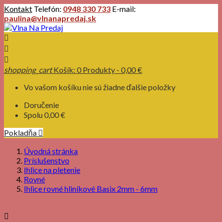
Kontakt
Telefón:
0948 330 733
E-mail:
paulina@vlnanapredaj.sk



shopping_cart
Košík:
0
Produkty - 0,00 €
Vo vašom košíku nie sú žiadne ďalšie položky
Doručenie
Spolu
0,00 €
Pokladňa

Úvodná stránka
Príslušenstvo
Ihlice na pletenie
Rovné
Ihlice rovné hliníkové Basix 2mm - 6mm
