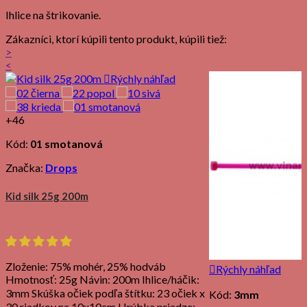
Ihlice na štrikovanie.
Zákazníci, ktorí kúpili tento produkt, kúpili tiež:
>
<

Rýchly náhľad
+46
Kód:
01 smotanová
Značka:
Drops
Kid silk 25g 200m
Zloženie: 75% mohér, 25% hodváb

Rýchly náhľad
Hmotnosť: 25g Návin: 200m Ihlice/háčik:
3mm Skúška očiek podľa štítku: 23 očiek x
Kód:
3mm
30 riadkov na 10x10cm Hrúbka priadze: