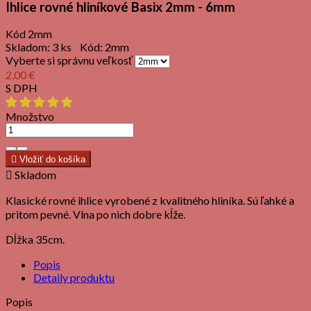
Ihlice rovné hliníkové Basix 2mm - 6mm
Kód
2mm
Skladom:
3 ks
Kód:
2mm
Vyberte si správnu veľkosť
2,00 €
S DPH
Množstvo

Vložiť do košíka

Skladom
Klasické rovné ihlice vyrobené z kvalitného hliníka. Sú ľahké a
pritom pevné. Vlna po nich dobre kĺže.
Dĺžka 35cm.
Popis
Detaily produktu
Popis