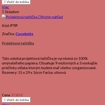

Vložiť do košíka
Viac

Skladom

Rýchly náhľad
Kód:
PTP
Značka:
Cocoknits
Projektová taštička
Táto odolná projektová taštička je vyrobená zo 100%
umývateľného papiera. Obsahuje 9 vnútorných a 3 vonkajšie
priečinky vďaka ktorým budete mať všetko zorganizované.
Rozmery: 15 x 29 x 16cm Farba: olivová
Cena
37,80 €

Vložiť do košíka
Viac