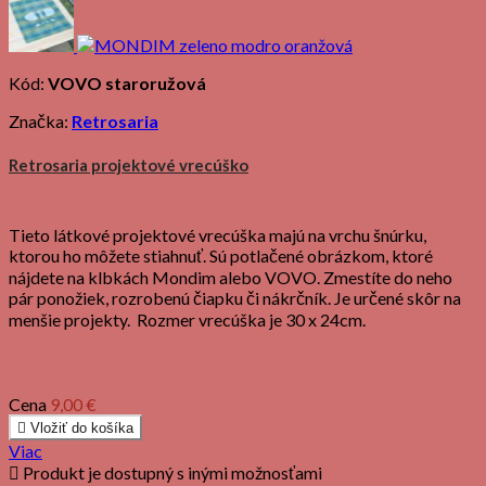
Kód:
VOVO staroružová
Značka:
Retrosaria
Retrosaria projektové vrecúško
Tieto látkové projektové vrecúška majú na vrchu šnúrku,
ktorou ho môžete stiahnuť. Sú potlačené obrázkom, ktoré
nájdete na klbkách Mondim alebo VOVO. Zmestíte do neho
pár ponožiek, rozrobenú čiapku či nákrčník. Je určené skôr na
menšie projekty. Rozmer vrecúška je 30 x 24cm.
Cena
9,00 €

Vložiť do košíka
Viac

Produkt je dostupný s inými možnosťami