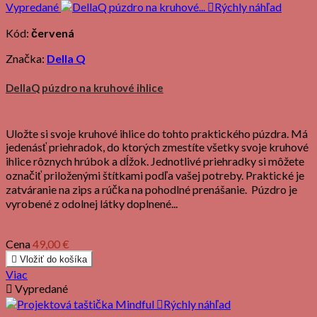
Vypredané

Rýchly náhľad
Kód:
červená
Značka:
Della Q
DellaQ púzdro na kruhové ihlice
Uložte si svoje kruhové ihlice do tohto praktického púzdra. Má
jedenásť priehradok, do ktorých zmestíte všetky svoje kruhové
ihlice rôznych hrúbok a dĺžok. Jednotlivé priehradky si môžete
označiť priloženými štítkami podľa vašej potreby. Praktické je
zatváranie na zips a rúčka na pohodlné prenášanie. Púzdro je
vyrobené z odolnej látky doplnené...
Cena
49,00 €

Vložiť do košíka
Viac

Vypredané

Rýchly náhľad