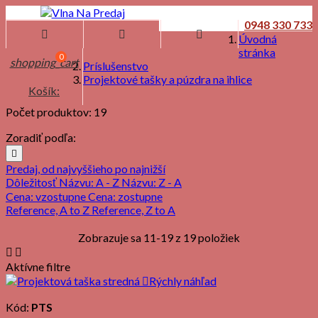
0948 330 733



Úvodná
stránka
0
shopping_cart
Príslušenstvo
Projektové tašky a púzdra na ihlice
Košík:
Počet produktov: 19
Zoradiť podľa:

Predaj, od najvyššieho po najnižší
Dôležitosť
Názvu: A - Z
Názvu: Z - A
Cena: vzostupne
Cena: zostupne
Reference, A to Z
Reference, Z to A
Zobrazuje sa 11-19 z 19 položiek


Aktívne filtre

Rýchly náhľad
Kód:
PTS