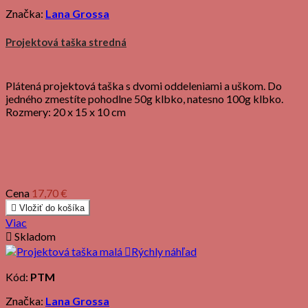
Značka:
Lana Grossa
Projektová taška stredná
Plátená projektová taška s dvomi oddeleniami a uškom. Do
jedného zmestíte pohodlne 50g klbko, natesno 100g klbko.
Rozmery: 20 x 15 x 10 cm
Cena
17,70 €

Vložiť do košíka
Viac

Skladom

Rýchly náhľad
Kód:
PTM
Značka:
Lana Grossa