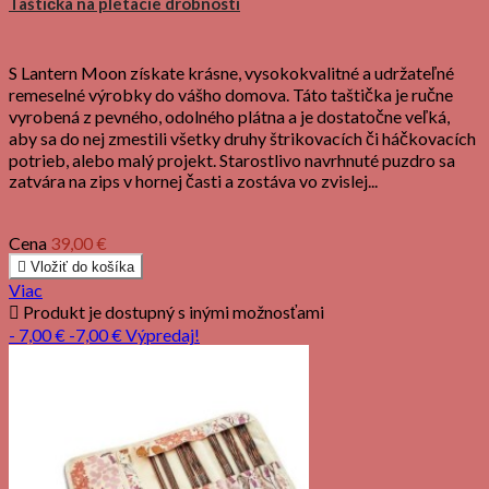
Taštička na pletacie drobnosti
S Lantern Moon získate krásne, vysokokvalitné a udržateľné
remeselné výrobky do vášho domova. Táto taštička je ručne
vyrobená z pevného, ​​odolného plátna a je dostatočne veľká,
aby sa do nej zmestili všetky druhy štrikovacích či háčkovacích
potrieb, alebo malý projekt. Starostlivo navrhnuté puzdro sa
zatvára na zips v hornej časti a zostáva vo zvislej...
Cena
39,00 €

Vložiť do košíka
Viac

Produkt je dostupný s inými možnosťami
- 7,00 €
-7,00 €
Výpredaj!