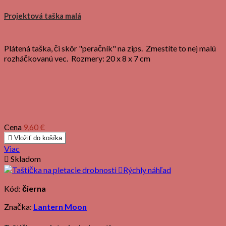
Projektová taška malá
Plátená taška, či skôr "peračník" na zips. Zmestíte to nej malú
rozháčkovanú vec. Rozmery: 20 x 8 x 7 cm
Cena
9,60 €

Vložiť do košíka
Viac

Skladom

Rýchly náhľad
Kód:
čierna
Značka:
Lantern Moon