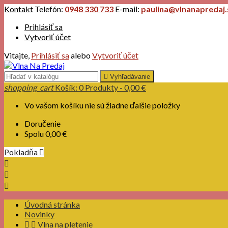
Kontakt
Telefón:
0948 330 733
E-mail:
paulina@vlnanapredaj.
Prihlásiť sa
Vytvoriť účet
Vitajte,
Prihlásiť sa
alebo
Vytvoriť účet

Vyhľadávanie
shopping_cart
Košík:
0
Produkty - 0,00 €
Vo vašom košíku nie sú žiadne ďalšie položky
Doručenie
Spolu
0,00 €
Pokladňa




Úvodná stránka
Novinky


Vlna na pletenie