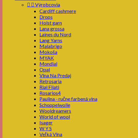


Výrobcovia
Cardiff cashmere
Drops
Holst garn
Lana grossa
Laines du Nord
Lang Yarns
Malabrigo
Mokoša
MYAK
Mondial
Opal
Vlna Na Predaj
Retrosaria
Rial Filati
Rosarios4
Paulina - ručne farbená vlna
Schoppelwolle
Wooldreamers
World of wool
Isager
W Y S
Veľká Vlna