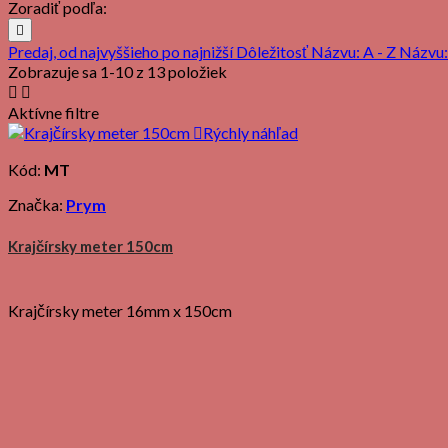
Zoradiť podľa:

Predaj, od najvyššieho po najnižší
Dôležitosť
Názvu: A - Z
Názvu:
Zobrazuje sa 1-10 z 13 položiek


Aktívne filtre

Rýchly náhľad
Kód:
MT
Značka:
Prym
Krajčírsky meter 150cm
Krajčírsky meter 16mm x 150cm