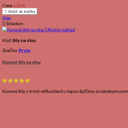
Cena
1,50 €

Vložiť do košíka
Viac

Skladom

Rýchly náhľad
Kód:
Ihly na vlnu
Značka:
Prym
Kovové ihly na vlnu
Kovové ihly v troch veľkostiach s tupou špičkou sú ideálnym po