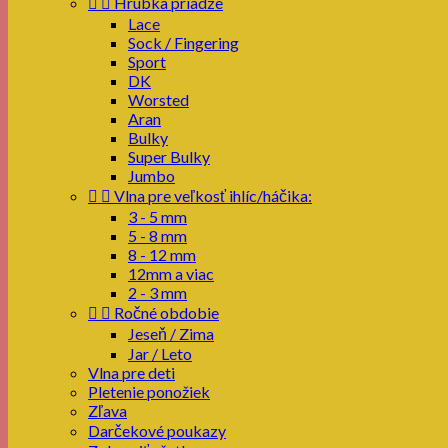


Hrúbka priadze
Lace
Sock / Fingering
Sport
DK
Worsted
Aran
Bulky
Super Bulky
Jumbo


Vlna pre veľkosť ihlíc/háčika:
3 - 5 mm
5 - 8 mm
8 - 12 mm
12mm a viac
2 - 3 mm


Ročné obdobie
Jeseň / Zima
Jar / Leto
Vlna pre deti
Pletenie ponožiek
Zľava
Darčekové poukazy