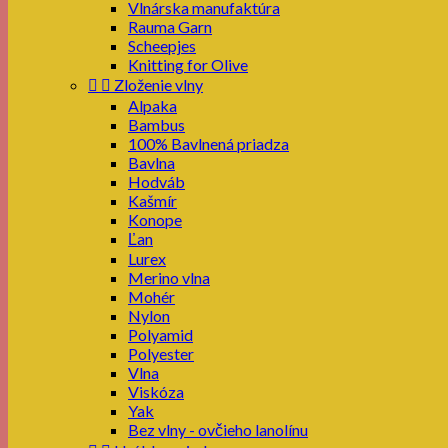
Vlnárska manufaktúra
Rauma Garn
Scheepjes
Knitting for Olive


Zloženie vlny
Alpaka
Bambus
100% Bavlnená priadza
Bavlna
Hodváb
Kašmír
Konope
Ľan
Lurex
Merino vlna
Mohér
Nylon
Polyamid
Polyester
Vlna
Viskóza
Yak
Bez vlny - ovčieho lanolínu