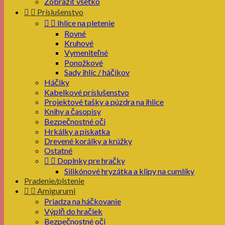
Zobraziť všetko


Príslušenstvo


Ihlice na pletenie
Rovné
Kruhové
Vymeniteľné
Ponožkové
Sady ihlíc / háčikov
Háčiky
Kabelkové príslušenstvo
Projektové tašky a púzdra na ihlice
Knihy a časopisy
Bezpečnostné oči
Hrkálky a pískatka
Drevené korálky a krúžky
Ostatné


Doplnky pre hračky
Silikónové hryzátka a klipy na cumlíky
Pradenie/plstenie


Amigurumi
Priadza na háčkovanie
Výplň do hračiek
Bezpečnostné oči