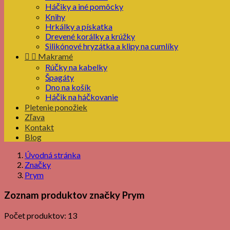
Háčiky a iné pomôcky
Knihy
Hrkálky a pískatka
Drevené korálky a krúžky
Silikónové hryzátka a klipy na cumlíky


Makramé
Rúčky na kabelky
Špagáty
Dno na košík
Háčik na háčkovanie
Pletenie ponožiek
Zľava
Kontakt
Blog
Úvodná stránka
Značky
Prym
Zoznam produktov značky Prym
Počet produktov: 13