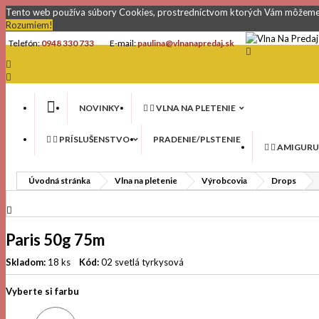
Tento web používa súbory Cookies, prostredníctvom ktorých Vám môžeme 
Rozumiem!
Telefón:
0948 330 733
E-mail:
paulina@vlnanapredaj.sk



NOVINKY


VLNA NA PLETENIE


PRÍSLUŠENSTVO
PRADENIE/PLSTENIE


AMIGURU
Úvodná stránka
Vlna na pletenie
Výrobcovia
Drops

Paris 50g 75m
Skladom:
18 ks
Kód:
02 svetlá tyrkysová
Vyberte si farbu