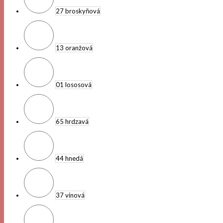
27 broskyňová
13 oranžová
01 lososová
65 hrdzavá
44 hnedá
37 vínová