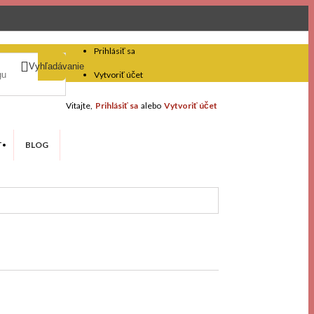
Prihlásiť sa

Vyhľadávanie
Vytvoriť účet
Vitajte,
Prihlásiť sa
alebo
Vytvoriť účet
T
BLOG