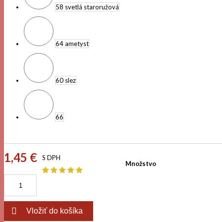
58 svetlá staroružová
64 ametyst
60 slez
66
1,45 €
S DPH
Množstvo

Vložiť do košíka