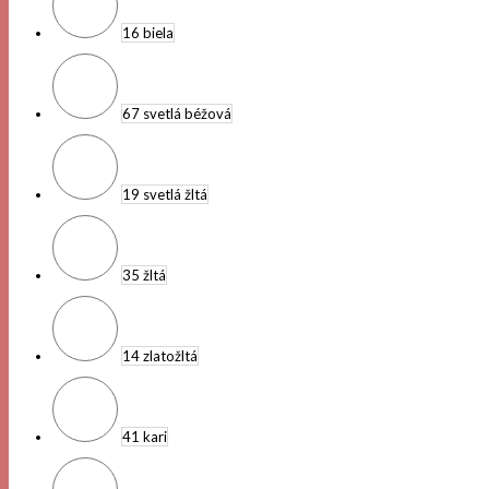
16 biela
67 svetlá béžová
19 svetlá žltá
35 žltá
14 zlatožltá
41 kari