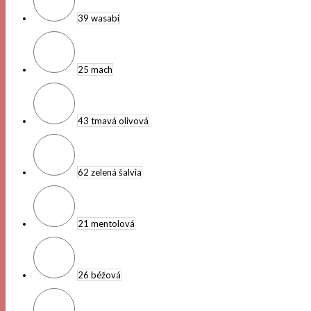
39 wasabi
25 mach
43 tmavá olivová
62 zelená šalvia
21 mentolová
26 béžová