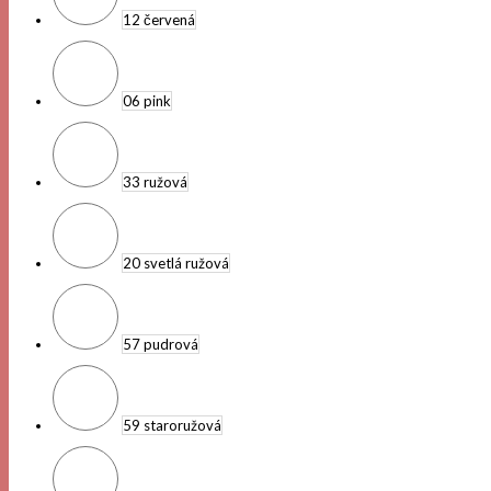
12 červená
06 pink
33 ružová
20 svetlá ružová
57 pudrová
59 staroružová