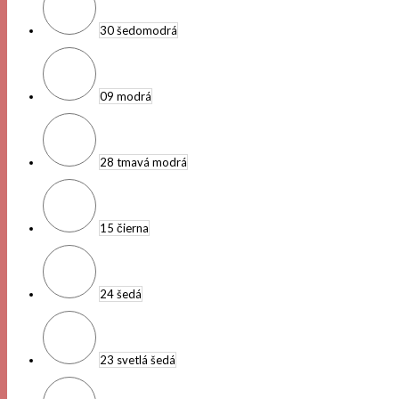
30 šedomodrá
09 modrá
28 tmavá modrá
15 čierna
24 šedá
23 svetlá šedá