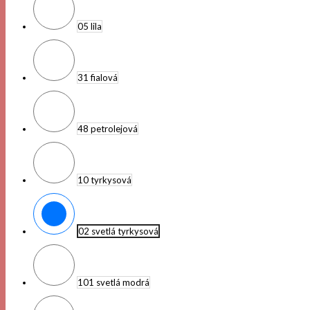
05 lila
31 fialová
48 petrolejová
10 tyrkysová
02 svetlá tyrkysová
101 svetlá modrá