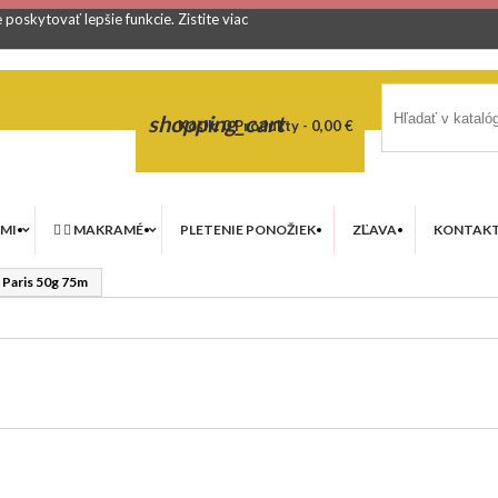
poskytovať lepšie funkcie.
Zistite viac
shopping_cart
Košík:
0
Produkty - 0,00 €
MI


MAKRAMÉ
PLETENIE PONOŽIEK
ZĽAVA
KONTAK
Paris 50g 75m