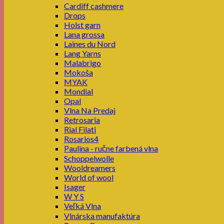
Cardiff cashmere
Drops
Holst garn
Lana grossa
Laines du Nord
Lang Yarns
Malabrigo
Mokoša
MYAK
Mondial
Opal
Vlna Na Predaj
Retrosaria
Rial Filati
Rosarios4
Paulina - ručne farbená vlna
Schoppelwolle
Wooldreamers
World of wool
Isager
W Y S
Veľká Vlna
Vlnárska manufaktúra