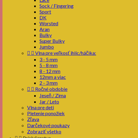
Sock / Fingering
Sport
DK
Worsted
Aran
Bulky
Super Bulky
Jumbo


Vlna pre veľkosť ihlíc/háčika:
3 - 5 mm
5 - 8 mm
8 - 12 mm
12mm a viac
2 - 3 mm


Ročné obdobie
Jeseň / Zima
Jar / Leto
Vlna pre deti
Pletenie ponožiek
Zľava
Darčekové poukazy
Zobraziť všetko


Príslušenstvo