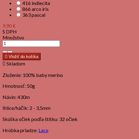
416 indiecita
866 arco iris
363 pascal
9,90 €
S DPH
Množstvo

Vložiť do košíka

Skladom
Zloženie: 100% baby merino
Hmotnosť: 50g
Návin: 430m
Ihlice/háčik: 2 - 3,5mm
Skúška očiek podľa štítku: 32 očiek
Hrúbka priadze:
Lace