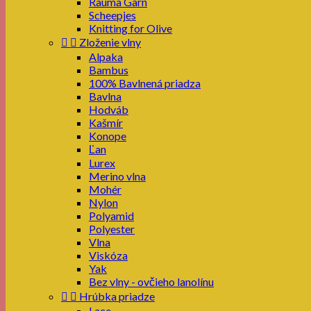
Rauma Garn
Scheepjes
Knitting for Olive


Zloženie vlny
Alpaka
Bambus
100% Bavlnená priadza
Bavlna
Hodváb
Kašmír
Konope
Ľan
Lurex
Merino vlna
Mohér
Nylon
Polyamid
Polyester
Vlna
Viskóza
Yak
Bez vlny - ovčieho lanolínu


Hrúbka priadze
Lace