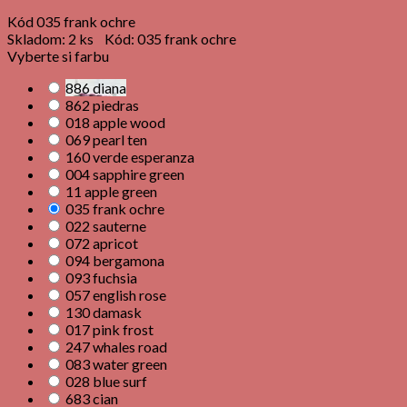
Kód
035 frank ochre
Skladom:
2 ks
Kód:
035 frank ochre
Vyberte si farbu
886 diana
862 piedras
018 apple wood
069 pearl ten
160 verde esperanza
004 sapphire green
11 apple green
035 frank ochre
022 sauterne
072 apricot
094 bergamona
093 fuchsia
057 english rose
130 damask
017 pink frost
247 whales road
083 water green
028 blue surf
683 cian