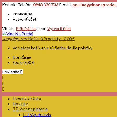
Kontakt
Telefón:
0948 330 733
E-mail:
paulina@vlnanapredaj.
Prihlásiť sa
Vytvoriť účet
Vitajte,
Prihlásiť sa
alebo
Vytvoriť účet
shopping_cart
Košík:
0
Produkty - 0,00 €
Vo vašom košíku nie sú žiadne ďalšie položky
Doručenie
Spolu
0,00 €
Pokladňa




Úvodná stránka
Novinky


Vlna na pletenie


Výrobcovia