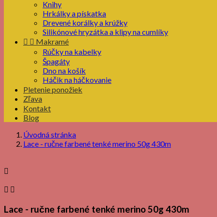
Knihy
Hrkálky a pískatka
Drevené korálky a krúžky
Silikónové hryzátka a klipy na cumlíky


Makramé
Rúčky na kabelky
Špagáty
Dno na košík
Háčik na háčkovanie
Pletenie ponožiek
Zľava
Kontakt
Blog
Úvodná stránka
Lace - ručne farbené tenké merino 50g 430m



Lace - ručne farbené tenké merino 50g 430m