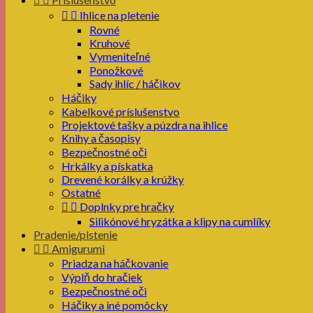


Ihlice na pletenie
Rovné
Kruhové
Vymeniteľné
Ponožkové
Sady ihlíc / háčikov
Háčiky
Kabelkové príslušenstvo
Projektové tašky a púzdra na ihlice
Knihy a časopisy
Bezpečnostné oči
Hrkálky a pískatka
Drevené korálky a krúžky
Ostatné


Doplnky pre hračky
Silikónové hryzátka a klipy na cumlíky
Pradenie/plstenie


Amigurumi
Priadza na háčkovanie
Výplň do hračiek
Bezpečnostné oči
Háčiky a iné pomôcky