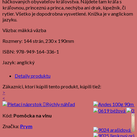
háčkovaných obyvateľov kráľovstva. Nájdete tam kráľa s
kráľovnou, princeznú a princa, nechýba ani drak, lúpežník, či
rytier. Všetko je dopodrobna vysvetlené. Knižka je v anglickom
jazyku.
Väzba: mäkká väzba
Rozmery: 144 strán, 230 x 190mm
ISBN: 978-949-164-336-1
Jazyk: anglický
Detaily produktu
Zákazníci, ktorí kúpili tento produkt, kúpili tiež:
>
<

Rýchly náhľad
Kód:
Pomôcka na vlnu
Značka:
Prym