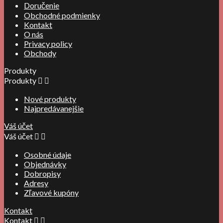
Doručenie
Obchodné podmienky
Kontakt
O nás
Privacy policy
Obchody
Produkty
Produkty


Nové produkty
Najpredávanejšie
Váš účet
Váš účet


Osobné údaje
Objednávky
Dobropisy
Adresy
Zľavové kupóny
Kontakt
Kontakt

