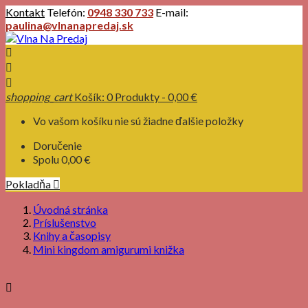
Kontakt
Telefón:
0948 330 733
E-mail:
paulina@vlnanapredaj.sk



shopping_cart
Košík:
0
Produkty - 0,00 €
Vo vašom košíku nie sú žiadne ďalšie položky
Doručenie
Spolu
0,00 €
Pokladňa

Úvodná stránka
Príslušenstvo
Knihy a časopisy
Mini kingdom amigurumi knižka
