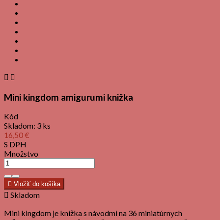


Mini kingdom amigurumi knižka
Kód
Skladom:
3 ks
16,50 €
S DPH
Množstvo

Vložiť do košíka

Skladom
Mini kingdom je knižka s návodmi na 36 miniatúrnych