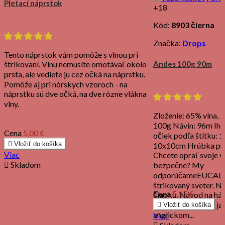
Pletací náprstok
+18
Kód:
8903 čierna
Značka:
Drops
Tento náprstok vám pomôže s vlnou pri
štrikovaní. Vlnu nemusíte omotávať okolo
Andes 100g 90m
prsta, ale vediete ju cez očká na náprstku.
Pomôže aj pri nórskych vzoroch - na
náprstku sú dve očká, na dve rôzne vlákna
vlny.
Zloženie: 65% vlna,
100g Návin: 96m Ihl
Cena
5,00 €
očiek podľa štítku: 1

Vložiť do košíka
10x10cm Hrúbka pri
Viac
Chcete oprať svoje 

Skladom
bezpečne? My
odporúčameEUCALA
štrikovaný sveter. N
Cena
5,15 €
čiapku. Návod na há
Návody v českom ja

Vložiť do košíka
anglickom...
Viac