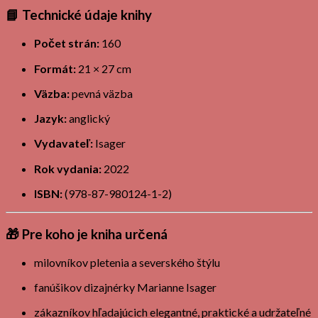
📘
Technické údaje knihy
Počet strán:
160
Formát:
21 × 27 cm
Väzba:
pevná väzba
Jazyk:
anglický
Vydavateľ:
Isager
Rok vydania:
2022
ISBN:
(978-87-980124-1-2)
🎁
Pre koho je kniha určená
milovníkov pletenia a severského štýlu
fanúšikov dizajnérky Marianne Isager
zákazníkov hľadajúcich elegantné, praktické a udržateľné