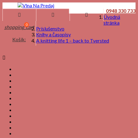
0948 330 733



Úvodná
stránka
0
shopping_cart
Príslušenstvo
Knihy a časopisy
Košík:
A knitting life 1 – back to Tversted
