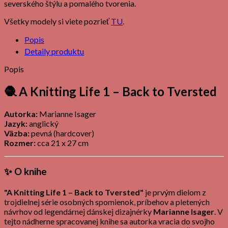
severského štýlu a pomalého tvorenia.
Všetky modely si viete pozrieť
TU
.
Popis
Detaily produktu
Popis
🧶 A Knitting Life 1 – Back to Tversted
Autorka:
Marianne Isager
Jazyk:
anglický
Väzba:
pevná (hardcover)
Rozmer:
cca 21 x 27 cm
✨
O knihe
"A Knitting Life 1 – Back to Tversted"
je prvým dielom z
trojdielnej série osobných spomienok, príbehov a pletených
návrhov od legendárnej dánskej dizajnérky
Marianne Isager
. V
tejto nádherne spracovanej knihe sa autorka vracia do svojho