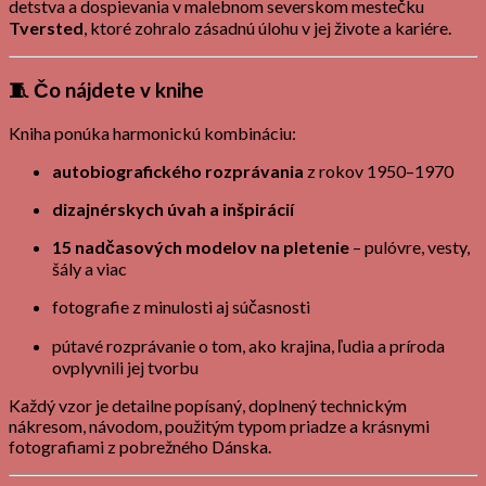
detstva a dospievania v malebnom severskom mestečku
Tversted
, ktoré zohralo zásadnú úlohu v jej živote a kariére.
🧵
Čo nájdete v knihe
Kniha ponúka harmonickú kombináciu:
autobiografického rozprávania
z rokov 1950–1970
dizajnérskych úvah a inšpirácií
15 nadčasových modelov na pletenie
– pulóvre, vesty,
šály a viac
fotografie z minulosti aj súčasnosti
pútavé rozprávanie o tom, ako krajina, ľudia a príroda
ovplyvnili jej tvorbu
Každý vzor je detailne popísaný, doplnený technickým
nákresom, návodom, použitým typom priadze a krásnymi
fotografiami z pobrežného Dánska.