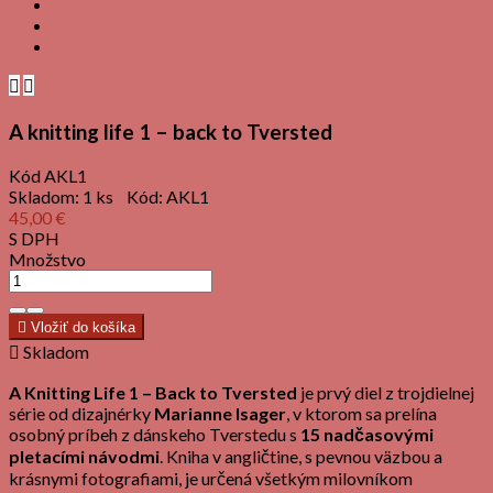


A knitting life 1 – back to Tversted
Kód
AKL1
Skladom:
1 ks
Kód:
AKL1
45,00 €
S DPH
Množstvo

Vložiť do košíka

Skladom
A Knitting Life 1 – Back to Tversted
je prvý diel z trojdielnej
série od dizajnérky
Marianne Isager
, v ktorom sa prelína
osobný príbeh z dánskeho Tverstedu s
15 nadčasovými
pletacími návodmi
. Kniha v angličtine, s pevnou väzbou a
krásnymi fotografiami, je určená všetkým milovníkom