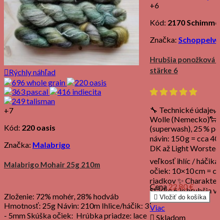
+6
Kód:
2170 Schimme
Značka:
Schoppelwo
Hrubšia ponožková p
stärke 6

Rýchly náhľad
🔧 Technické údaje
+7
Wolle (Nemecko)🐑 Z
Kód:
220 oasis
(superwash), 25 % p
návin: 150 g = cca 4
Značka:
Malabrigo
DK až Light Worste
veľkosť ihlíc / háčik
Malabrigo Mohair 25g 210m
očiek: 10×10 cm = cc
riadkov ✨ Charakter
Cena
22,80 €
Stärke 6 je hrubšia v
Zloženie: 72% mohér, 28% hodváb

Vložiť do košíka
priadze...
Hmotnosť: 25g Návin: 210m Ihlice/háčik: 3
Viac
- 5mm Skúška očiek: Hrúbka priadze: lace

Skladom