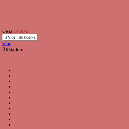
Cena
14,90 €

Vložiť do košíka
Viac

Skladom