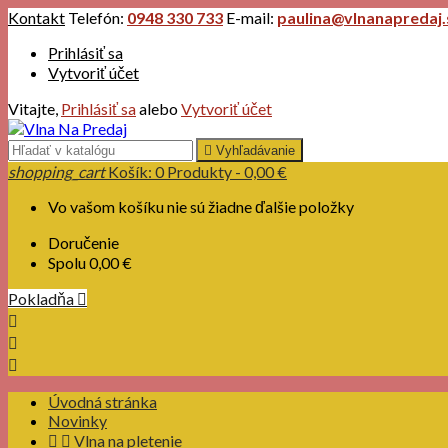
Kontakt
Telefón:
0948 330 733
E-mail:
paulina@vlnanapredaj.
Prihlásiť sa
Vytvoriť účet
Vitajte,
Prihlásiť sa
alebo
Vytvoriť účet

Vyhľadávanie
shopping_cart
Košík:
0
Produkty - 0,00 €
Vo vašom košíku nie sú žiadne ďalšie položky
Doručenie
Spolu
0,00 €
Pokladňa




Úvodná stránka
Novinky


Vlna na pletenie