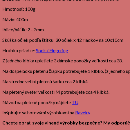
Hmotnosť: 100g
Návin: 400m
Ihlice/háčik: 2 - 3mm
Skúška očiek podľa štítku: 30 očiek x 42 riadkov na 10x10cm
Hrúbka priadze:
Sock / Fingering
Z jedného klbka upletiete 3 dámske ponožky veľkosti cca 38.
Na dospelácku pletenú čiapku potrebujete 1 klbko. (z jedného upl
Na stredne veľkú pletenú šatku cca 2 klbká.
Na pletený sveter veľkosti M potrebujete cca 4 klbká.
Návod na pletené ponožky nájdete
TU
.
Inšpirujte sa hotovými výrobkami na
Ravelry
.
Chcete oprať svoje vlnené výrobky bezpečne? My odpor