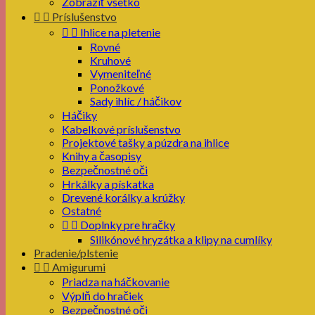
Zobraziť všetko


Príslušenstvo


Ihlice na pletenie
Rovné
Kruhové
Vymeniteľné
Ponožkové
Sady ihlíc / háčikov
Háčiky
Kabelkové príslušenstvo
Projektové tašky a púzdra na ihlice
Knihy a časopisy
Bezpečnostné oči
Hrkálky a pískatka
Drevené korálky a krúžky
Ostatné


Doplnky pre hračky
Silikónové hryzátka a klipy na cumlíky
Pradenie/plstenie


Amigurumi
Priadza na háčkovanie
Výplň do hračiek
Bezpečnostné oči