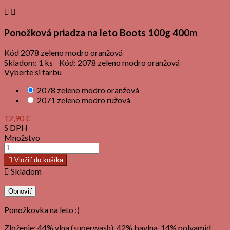


Ponožková priadza na leto Boots 100g 400m
Kód
2078 zeleno modro oranžová
Skladom:
1 ks
Kód:
2078 zeleno modro oranžová
Vyberte si farbu
2078 zeleno modro oranžová
2071 zeleno modro ružová
12,90 €
S DPH
Množstvo

Vložiť do košíka

Skladom
Ponožkovka na leto ;)
Zloženie: 44% vlna (superwash), 42% bavlna, 14% polyamid