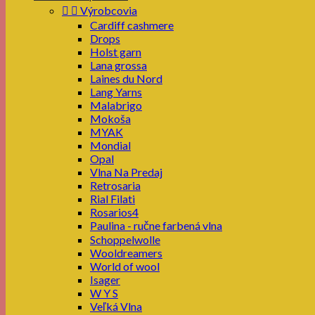


Výrobcovia
Cardiff cashmere
Drops
Holst garn
Lana grossa
Laines du Nord
Lang Yarns
Malabrigo
Mokoša
MYAK
Mondial
Opal
Vlna Na Predaj
Retrosaria
Rial Filati
Rosarios4
Paulina - ručne farbená vlna
Schoppelwolle
Wooldreamers
World of wool
Isager
W Y S
Veľká Vlna