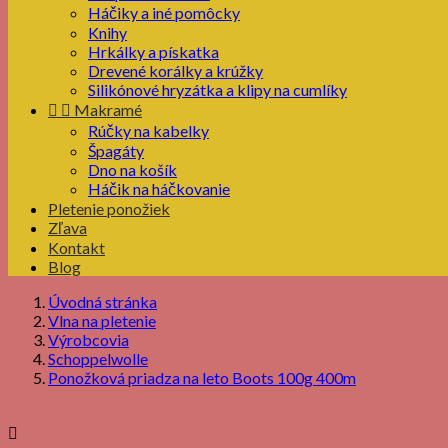
Háčiky a iné pomôcky
Knihy
Hrkálky a pískatka
Drevené korálky a krúžky
Silikónové hryzátka a klipy na cumlíky


Makramé
Rúčky na kabelky
Špagáty
Dno na košík
Háčik na háčkovanie
Pletenie ponožiek
Zľava
Kontakt
Blog
Úvodná stránka
Vlna na pletenie
Výrobcovia
Schoppelwolle
Ponožková priadza na leto Boots 100g 400m
