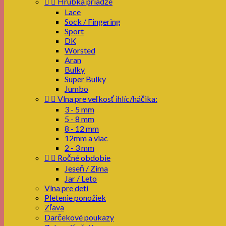


Hrúbka priadze
Lace
Sock / Fingering
Sport
DK
Worsted
Aran
Bulky
Super Bulky
Jumbo


Vlna pre veľkosť ihlíc/háčika:
3 - 5 mm
5 - 8 mm
8 - 12 mm
12mm a viac
2 - 3 mm


Ročné obdobie
Jeseň / Zima
Jar / Leto
Vlna pre deti
Pletenie ponožiek
Zľava
Darčekové poukazy