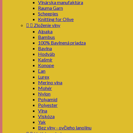
Vlnárska manufaktúra
Rauma Garn
Scheepjes
Knitting for Olive


Zloženie vlny
Alpaka
Bambus
100% Bavlnená priadza
Bavlna
Hodváb
Kašmír
Konope
Ľan
Lurex
Merino vlna
Mohér
Nylon
Polyamid
Polyester
Vlna
Viskóza
Yak
Bez vlny - ovčieho lanolínu