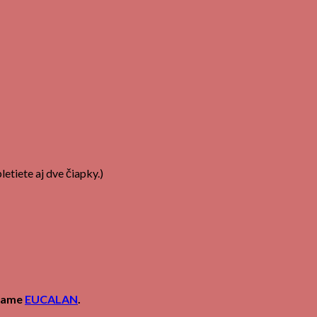
etiete aj dve čiapky.)
účame
EUCALAN
.