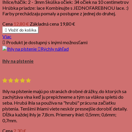
Ihlice/háčik: 2 - 3mm Skúška očiek: 34 očiek na 10 centimetrov
Hrúbka priadze: lace Kombinujte s JEDNOFAREBNOU lace. :)
Farby prechádzaju pomaly a postupne z jednej do druhej.
Cena
12,80 €
Základná cena
19,80 €

Vložiť do košíka
Viac

Produkt je dostupný s inými možnosťami

Rýchly náhľad
Ihly na plstenie
Ihly na plstenie majú po stranách drobné drážky, do ktorých sa
zachýtáva vlna keď ju prepichneme a tým sa vlákna spletú do
seba. Hrubá ihla sa používa na "hrubú" prácu na začiatku
plstenia. Tenšími ihlami viete neskôr presnejšie dorobiť detaily.
Dĺžka každej ihly je 7,8cm. Priemery ihiel: 0,5mm; 0,6mm;
0,7mm.
Cena
2,30 €