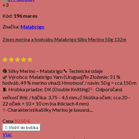
+3
Kód:
196 mares
Značka:
Malabrigo
Zmes merina a hodvábu Malabrigo Silky Merino 50g 132m
🧶 Silky Merino – Malabrigo🔧 Technické údaje
🌿 Výrobca: Malabrigo Yarn (Uruguaj)🐑 Zloženie: 51 %
hodváb, 49 % merino vlna⚖️ Hmotnosť / návin: 50 g = cca 150 m
🧵 Hrúbka priadze: DK (Double Knitting)🪡 Odporúčaná
veľkosť ihlíc / háčika: 3,75 – 4,5 mm📐 Skúška očiek: cca 20 –
22 očiek = 10 × 10 cm (na ihliciach 4 mm)
✨ CharakteristikaSilky Merino je luxusná,...
Cena
10,50 €

Vložiť do košíka
Viac