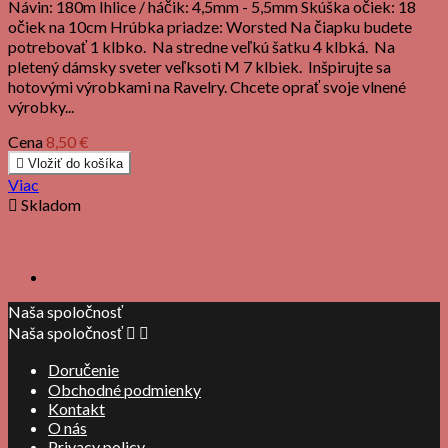
Návin: 180m Ihlice / háčik: 4,5mm - 5,5mm Skúška očiek: 18
očiek na 10cm Hrúbka priadze: Worsted Na čiapku budete
potrebovať 1 klbko. Na stredne veľkú šatku 4 klbká. Na
pletený dámsky sveter veľksoti M 7 klbiek. Inšpirujte sa
hotovými výrobkami na Ravelry. Chcete oprať svoje vlnené
výrobky...
Cena
8,50 €

Vložiť do košíka
Viac

Skladom
Naša spoločnosť
Naša spoločnosť


Doručenie
Obchodné podmienky
Kontakt
O nás
Privacy policy