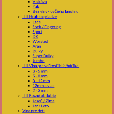
Viskóza
Yak
Bez vlny - ovčieho lanolínu


Hrúbka priadze
Lace
Sock / Fingering
Sport
DK
Worsted
Aran
Bulky
Super Bulky
Jumbo


Vlna pre veľkosť ihlíc/háčika:
3 - 5 mm
5 - 8 mm
8 - 12 mm
12mm a viac
2 - 3 mm


Ročné obdobie
Jeseň / Zima
Jar / Leto
Vlna pre deti