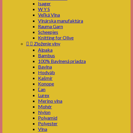
Isager
W Y S
Veľká Vlna
Vlnárska manufaktúra
Rauma Garn
Scheepjes
Knitting for Olive


Zloženie vlny
Alpaka
Bambus
100% Bavlnená priadza
Bavlna
Hodváb
Kašmír
Konope
Ľan
Lurex
Merino vlna
Mohér
Nylon
Polyamid
Polyester
Vlna