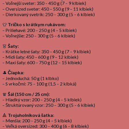
– Voľnejší sveter: 350 – 450 g (7 – 9 klbiek)
– Oversized sveter: 450 – 550 g (9 – 11 klbiek)
– Dierkovaný svetrík: 250 – 300 g (5 – 6 klbiek)
👕
Tričko s krátkym rukávom:
– Priliehavé: 200 – 250 g (4 – 5 klbiek)
– Voľnejšie: 250 – 300 g (5 – 6 klbiek)
👗
Šaty:
– Krátke letné šaty: 350 – 450 g (7 – 9 klbiek)
– Midi šaty: 450 – 600 g (9 – 12 klbiek)
– Maxi šaty: 600 – 750 g (12 – 15 klbiek)
🎩
Čiapka:
– Jednoduchá: 50 g (1 klbko)
– S vrkočmi: 75 – 100 g (1,5 – 2 klbká)
🧣
Šál (150 cm / 25 cm):
– Hladký vzor: 200 – 250 g (4 – 5 klbiek)
– Štruktúrovaný vzor: 250 – 300 g (5 – 6 klbiek)
🔺
Trojuholníková šatka:
– Menšia: 200 – 250 g (4 – 5 klbiek)
– Veľká oversized: 300 – 400 g (6 – 8 klbiek)