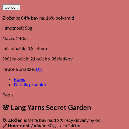
Zloženie: 84% bavlna, 16% polyamid
Hmotnosť: 50g
Návin: 240m
Ihlice/háčik: 3,5 - 4mm
Skúška očiek: 21 očiek x 36 riadkov
Hrúbka priadze:
DK
Popis
Detaily produktu
Popis
🌸
Lang Yarns Secret Garden
🧶
Zloženie:
84 % bavlna, 16 % recyklovaný nylon
📏
Hmotnosť / návin:
50 g = cca 240 m