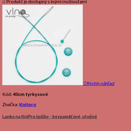

Produkt je dostupný s inými možnosťami

Rýchly náhľad
Kód:
40cm tyrkysové
Značka:
Knitpro
Lanko na KniPro špičky - bezpamäťové, otočné