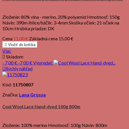
Zloženie: 80% vlna - merino, 20% polyamid Hmotnosť: 150g
Návin: 390m Ihlice/háčik: 3-4mm Skúška očiek: 21 očiek na
10cm Hrúbka priadze: DK
Cena
11,00 €
Základná cena
15,00 €

Vložiť do košíka
Viac

Skladom
- 7,00 €
-7,00 €
Výpredaj!

Rýchly náhľad
Kód:
11750807
Značka:
Lana Grossa
Cool Wool Lace Hand-dyed 100g 800m
Zloženie: 100% merino Hmotnosť: 100g Návin: 800m