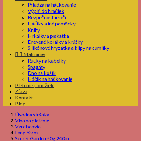
Priadza na háčkovanie
Výplň do hračiek
Bezpečnostné oči
Háčiky a iné pomôcky
Knihy
Hrkálky a pískatka
Drevené korálky a krúžky
Silikónové hryzátka a klipy na cumlíky


Makramé
Rúčky na kabelky
Špagáty
Dno na košík
Háčik na háčkovanie
Pletenie ponožiek
Zľava
Kontakt
Blog
Úvodná stránka
Vlna na pletenie
Výrobcovia
Lang Yarns
Secret Garden 50g 240m