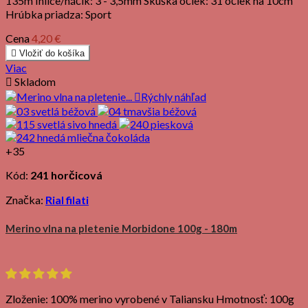
135m Ihlice/háčik: 3 - 3,5mm Skúška očiek: 31 očiek na 10cm
Hrúbka priadza: Sport
Cena
4,20 €

Vložiť do košíka
Viac

Skladom

Rýchly náhľad
+35
Kód:
241 horčicová
Značka:
Rial filati
Merino vlna na pletenie Morbidone 100g - 180m
Zloženie: 100% merino vyrobené v Taliansku Hmotnosť: 100g