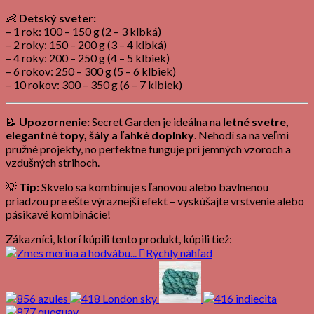
👶
Detský sveter:
– 1 rok: 100 – 150 g (2 – 3 klbká)
– 2 roky: 150 – 200 g (3 – 4 klbká)
– 4 roky: 200 – 250 g (4 – 5 klbiek)
– 6 rokov: 250 – 300 g (5 – 6 klbiek)
– 10 rokov: 300 – 350 g (6 – 7 klbiek)
📝
Upozornenie:
Secret Garden je ideálna na
letné svetre,
elegantné topy, šály a ľahké doplnky
. Nehodí sa na veľmi
pružné projekty, no perfektne funguje pri jemných vzoroch a
vzdušných strihoch.
💡
Tip:
Skvelo sa kombinuje s ľanovou alebo bavlnenou
priadzou pre ešte výraznejší efekt – vyskúšajte vrstvenie alebo
pásikavé kombinácie!
Zákazníci, ktorí kúpili tento produkt, kúpili tiež:

Rýchly náhľad