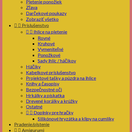
Pletenie ponožiek
Zľava
Darčekové poukazy
Zobraziť všetko


Príslušenstvo


Ihlice na pletenie
Rovné
Kruhové
Vymeniteľné
Ponožkové
Sady ihlíc / háčikov
Háčiky
Kabelkové príslušenstvo
Projektové tašky a púzdra na ihlice
Knihy a časopisy
Bezpečnostné oči
Hrkálky a pískatka
Drevené korálky a krúžky
Ostatné


Doplnky pre hračky
Silikónové hryzátka a klipy na cumlíky
Pradenie/plstenie


Amigurumi