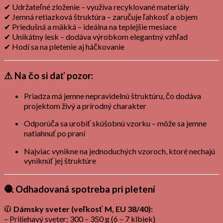
✔ Udržateľné zloženie – využíva recyklované materiály
✔ Jemná retiazková štruktúra – zaručuje ľahkosť a objem
✔ Priedušná a mäkká – ideálna na teplejšie mesiace
✔ Unikátny lesk – dodáva výrobkom elegantný vzhľad
✔ Hodí sa na pletenie aj háčkovanie
⚠
Na čo si dať pozor:
Priadza má jemne nepravidelnú štruktúru, čo dodáva
projektom živý a prírodný charakter
Odporúča sa urobiť skúšobnú vzorku – môže sa jemne
natiahnuť po praní
Najviac vynikne na jednoduchých vzoroch, ktoré nechajú
vyniknúť jej štruktúre
🧶
Odhadovaná spotreba pri pletení
🧥
Dámsky sveter (veľkosť M, EU 38/40):
– Priliehavý sveter: 300 – 350 g (6 – 7 klbiek)