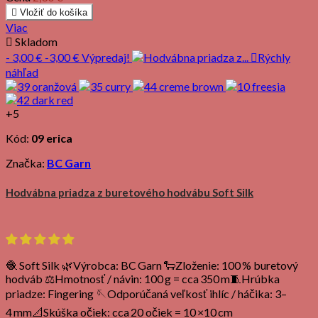

Vložiť do košíka
Viac

Skladom
- 3,00 €
-3,00 €
Výpredaj!

Rýchly
náhľad
+5
Kód:
09 erica
Značka:
BC Garn
Hodvábna priadza z buretového hodvábu Soft Silk
🧶 Soft Silk 🌿Výrobca: BC Garn 🐑Zloženie: 100 % buretový
hodváb ⚖️Hmotnosť / návin: 100 g = cca 350 m🧵Hrúbka
priadze: Fingering 🪡Odporúčaná veľkosť ihlíc / háčika: 3–
4 mm📐Skúška očiek: cca 20 očiek = 10 ×10 cm