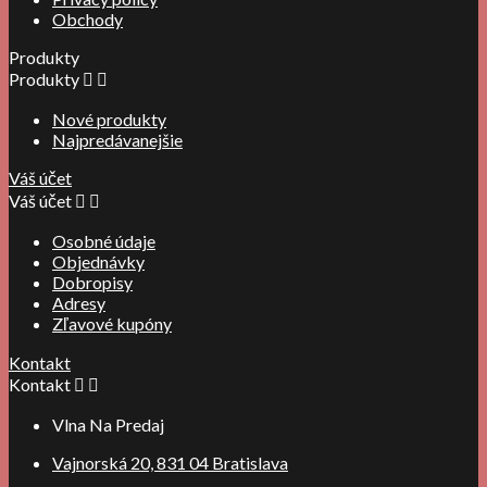
Obchody
Produkty
Produkty


Nové produkty
Najpredávanejšie
Váš účet
Váš účet


Osobné údaje
Objednávky
Dobropisy
Adresy
Zľavové kupóny
Kontakt
Kontakt


Vlna Na Predaj
Vajnorská 20, 831 04 Bratislava