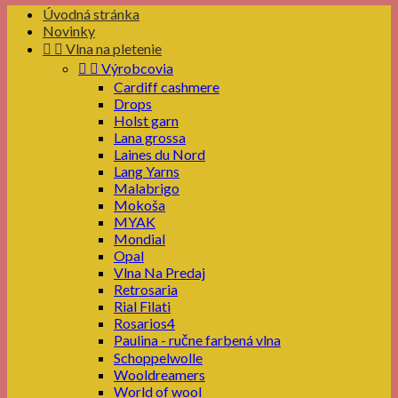
Úvodná stránka
Novinky


Vlna na pletenie


Výrobcovia
Cardiff cashmere
Drops
Holst garn
Lana grossa
Laines du Nord
Lang Yarns
Malabrigo
Mokoša
MYAK
Mondial
Opal
Vlna Na Predaj
Retrosaria
Rial Filati
Rosarios4
Paulina - ručne farbená vlna
Schoppelwolle
Wooldreamers
World of wool