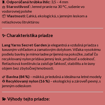
🧵
Odporúčaná hrúbka ihlíc:
3,5 – 4 mm
🧺
Starostlivosť:
Jemné pranie na 30 °C, sušenie vo
vodorovnej polohe
📦
Vlastnosti:
Ľahká, ekologická, s jemným leskom a
retiazkovou štruktúrou
✨
Charakteristika priadze
Lang Yarns Secret Garden
je elegantná a vzdušná priadza s
luxusným vzhľadom a zamatovým dotykom. Vďaka vysokému
podielu bavlny je mimoriadne príjemná na pokožke, zatiaľ čo
recyklovaný nylon pridáva jemný lesk, pružnosť a odolnosť.
Retiazková konštrukcia zaisťuje ľahkosť, stabilitu a krásny
objem bez zbytočnej hmotnosti.
🌿
Bavlna (84 %)
– mäkká, priedušná a ideálna na letné modely
♻️
Recyklovaný nylon (16 %)
– ekologický a zároveň pevný, s
jemným odleskom
💫
Výhody tejto priadze: