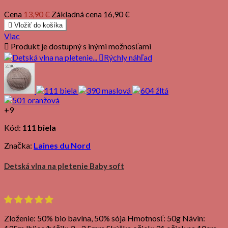
Cena
13,90 €
Základná cena
16,90 €

Vložiť do košíka
Viac

Produkt je dostupný s inými možnosťami

Rýchly náhľad
+9
Kód:
111 biela
Značka:
Laines du Nord
Detská vlna na pletenie Baby soft
Zloženie: 50% bio bavlna, 50% sója Hmotnosť: 50g Návin: