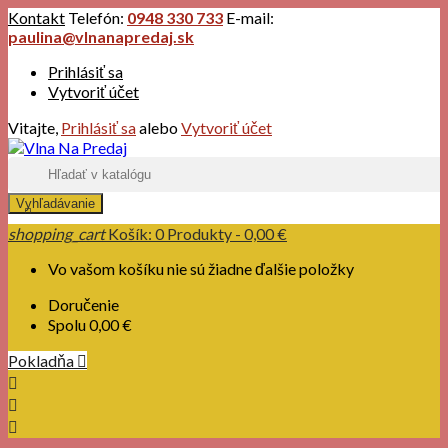
Kontakt
Telefón:
0948 330 733
E-mail:
paulina@vlnanapredaj.sk
Prihlásiť sa
Vytvoriť účet
Vitajte,
Prihlásiť sa
alebo
Vytvoriť účet
Vyhľadávanie

shopping_cart
Košík:
0
Produkty - 0,00 €
Vo vašom košíku nie sú žiadne ďalšie položky
Doručenie
Spolu
0,00 €
Pokladňa



