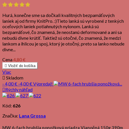
Hurá, konečne sme sa dočkali kvalitných bezpamäťových
laniek aj od firmy KnitPro. :)Tieto lanká sú vyrobené z tenkých
oceľových laniek potiahnutých nylonom. Lanká sú
bezpamäťové, čo znamená, že neostanú deformované a ani sa
nebudú divne krútiť. Taktiež sú otočné, čo znamená, že medzi
lankom a ihlicou je spoj, ktorý je otočný, preto sa lanko nebude
divne...
Cena
4,80 €

Vložiť do košíka
Viac

Skladom
- 4,00 €
-4,00 €
Výpredaj!

Rýchly náhľad
Kód:
626
Značka:
Lana Grossa
MW 6-fach hrubšia ponožková priadza Vianočná 150g 390m